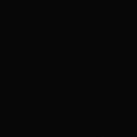
100.2
原
呼和浩
100.8
特
沈
100.6
阳
大
100.5
连
长
101.1
春
哈
尔
101.0
滨
上
100.0
海
南
99.6
京
杭
100.5
州
宁
100.4
波
合
100.2
肥
福
99.7
州
厦
99.8
门
南
100.4
昌
济