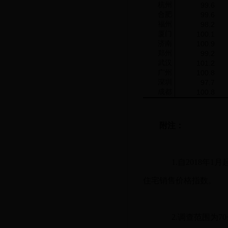
杭州
99.6
合肥
99.6
福州
98.2
厦门
100.1
济南
100.9
郑州
99.2
武汉
101.2
广州
100.8
深圳
97.7
成都
100.8
附注：
1.自2018年1
住宅销售价格指数。
2.调查范围为70