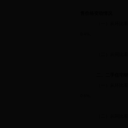
售价格变动情况
（一）从环比看，
。
0.4%
（二）从同比看，
二、二手住宅销
（一）从环比看，
。
0.6%
（二）从同比看，