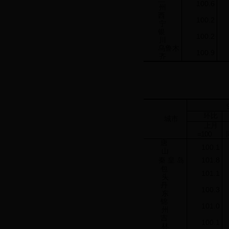
100.6
州
西
100.2
宁
银
100.2
川
乌鲁木
100.9
齐
环比
城市
上月
=100
唐
100.1
山
101.8
秦
皇
岛
包
101.1
头
丹
100.3
东
锦
101.0
州
吉
100.1
林