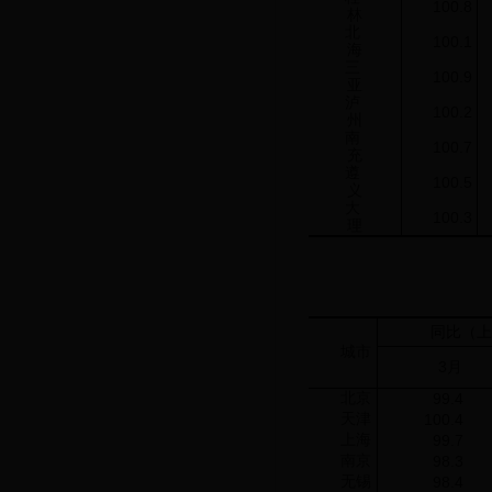
100.8
林
北
100.1
海
三
100.9
亚
泸
100.2
州
南
100.7
充
遵
100.5
义
大
100.3
理
同比（上
城市
3
月
北京
99.4
天津
100.4
上海
99.7
南京
98.3
无锡
98.4