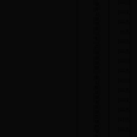
100.1
南
青
100.4
岛
郑
100.0
州
武
99.8
汉
长
100.3
沙
广
100.0
州
深
100.1
圳
南
100.8
宁
海
102.1
口
重
100.8
庆
成
100.4
都
贵
100.5
阳
昆
101.3
明
西
100.8
安
兰