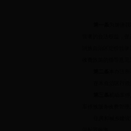
第一条
为加强我
营者的合法权益，促
回族自治区定价目录
收费政策的指导意见
第二条
本办法所
在本自治区行政
第三条
机动车停
车停放服务收费管理
住房和城乡建设
源配置效率。