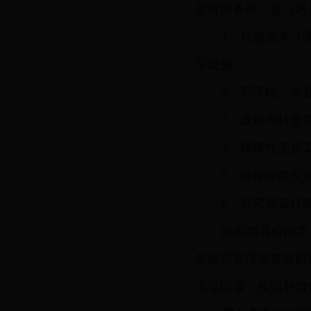
价可由各市、县（区
1．社会资本（
车设施；
2．写字楼、商
3．政府与社会资
4．保障性安居
5．除保障性安
6．其它除实行
政府指导价由市
务经营管理者在政府
求等因素，按照补偿