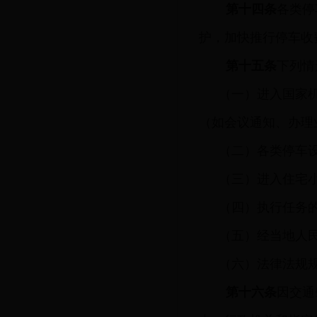
第十四条
各类停
护，加快推行停车收
第十五条
下列情
（一）进入国家
（如会议通知、办理
（二）各类停车
（三）进入住宅小
（四）执行任务
（五）经当地人
（六）法律法规
第十六条
因交通