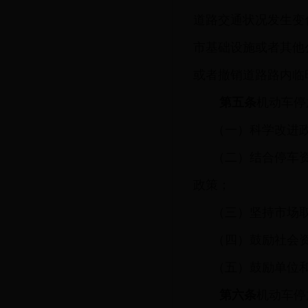
道路交通状况发生变
市基础设施或者其他
或者撤销道路路内临
第五条
机动车停
（一）科学改进
（二）结合停车
政策；
（三）坚持市场
（四）鼓励社会
（五）鼓励单位
第六条
机动车停