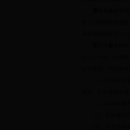
第十九条
所有停
置公示机动车停放服
及价格举报电话“123
第二十条
各级价
行为之一的，由价格
处罚规定》等法律法
（一）不执行停
收费、扩大范围收费
（二）实施价格
（三）不按规定
（四）存在价格