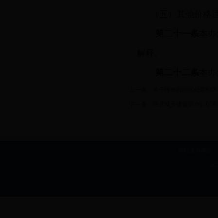
（五）其他价格
第二十一条
本办
解释。
第二十二条
本办
上一条：
关于转发自治区处置和防
下一条：
住房城乡建设部办公厅关
网站主办单位：b
I