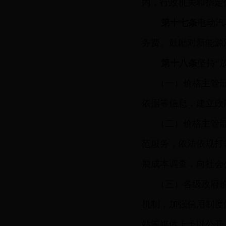
内，行政机关和指定
第十七条
电动汽
务费。鼓励对新能源
第十八条
坚持“
（一）价格主管
依据等信息，建立政
（二）价格主管
范服务，依法依规打
展成本调查，向社会
（三）各级政府
机制，加强信用制度
站等媒体上予以公开