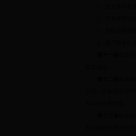
1、业主委员会
2、经专有部分
3、含机动车停
4、受产权单位
第十一条
机动车
规定确定。
第十二条
机动车
方式。具备电子计时
车实行收费优惠。
第十三条
机动车
车设施经营者或管理