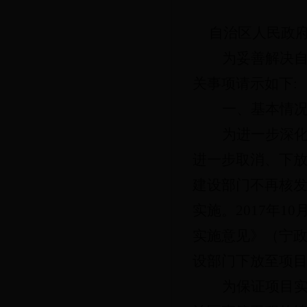
自治区人民政
为妥善解决
关事项请示如下
:
一、基本情
为进一步深
进一步取消、下放
建设部门不再核
实施。2017年
实施意见》（宁政
设部门下放至项
为保证项目