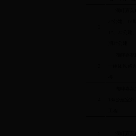
湖畔嘉苑I
2#公建、IV
2
1#、2#公建、
期3#公建
湖畔嘉苑I
3
一组团铁路
楼
湖畔嘉苑
4
18#公建室
工程
5
湖畔嘉苑