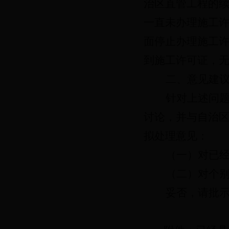
治区直管工程的
一直未办理施工
面停止办理施工
到施工许可证，
二、意见建
针对上述问
讨论，并与自治
拟处理意见：
（一）对已
（二）对个
妥否，请批