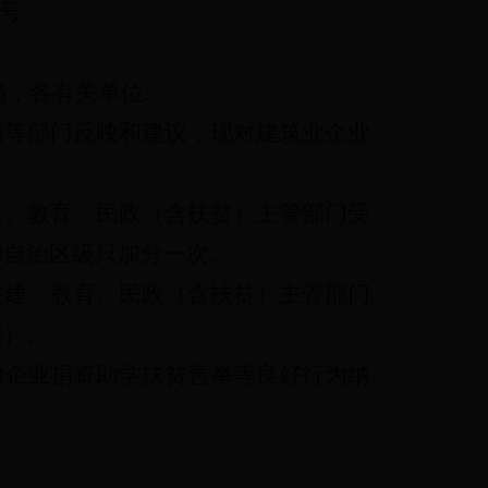
号
局，
各有关单位
:
局等
部门反映
和建议
，
现
对建筑业企业
建、
教育、民政（含扶贫）主管部门受
和自治区级只
加分一次。
住建、教育、民政（含扶贫）主管部门
据）。
的
企业捐资助学扶贫善举等良好行为
纳