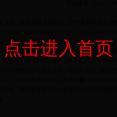
宁建
建
发〔
2018〕
24
县（区）住房和城乡建设局，
宁东规划建设土地
自治区建设工程招投标管理中心、石嘴山市住建
点击进入首页
扶贫善举等良好行为认定加分工作
答复
如下：
所有企业的捐资助学扶贫善举等良好行为，在
住
，
每年度
可
根据获得表彰情况
分别
在县级、市级
各级核准部门在核准企业以上良好行为时，均以
文头、文号的正式表彰的文件为依据（附
捐赠
凭
经研究，决定将各级住房城乡建设主管部门表彰
统。