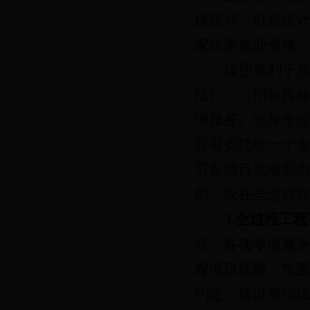
建筑师、勘察设
家注册执业资格
按照有利于
法》、《招标投
询服务。
选择全
容可委托给一个
可在项目立项后
的，应在全过程
3.全过程工
容，各项专项服
程项目规模、范
约定。建设单位