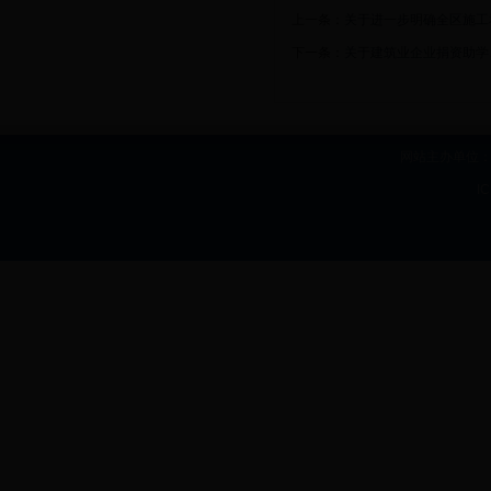
上一条：
关于进一步明确全区施工
下一条：
关于建筑业企业捐资助学
网站主办单位：b
I