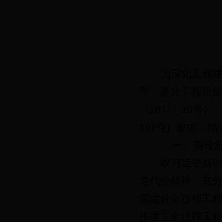
为
深化工程
平、提升工程质
〔
2017〕19
101号）要求，
结
一、指导
以习近平新
党代会精神，充
索建设全过程工
步建立全过程工