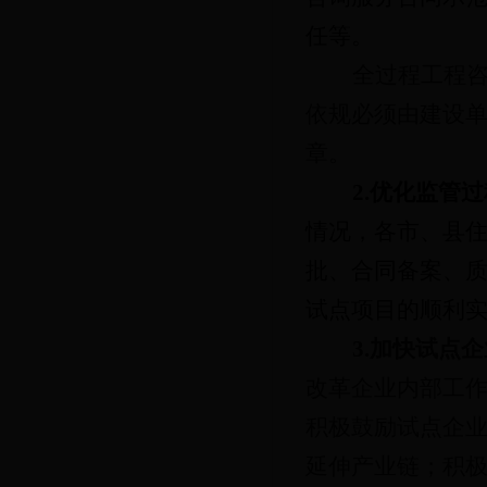
任等。
全过程工程
依规必须由建设
章。
2.优化监管
情况，各市、县
批、合同备案、
试点项目的顺利
3.加快试点
改革企业内部工
积极鼓励试点企
延伸产业链；积