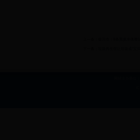
2
上一条：
银川市：9条黑臭水体整
下一条：
垃圾再生馆让垃圾成“宝贝
网站主办单位：b
I