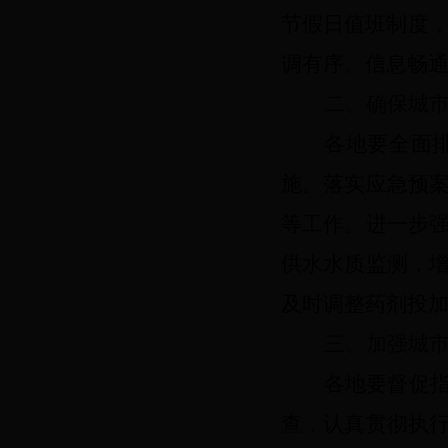
节假日值班制度
调有序、信息畅
二、
确保城
各地要
全面
施。落实应急预
等工作。进一步
供水水质监测，
及时调整药剂投
三、
加强城
各地
要
督促
查，认真贯彻执