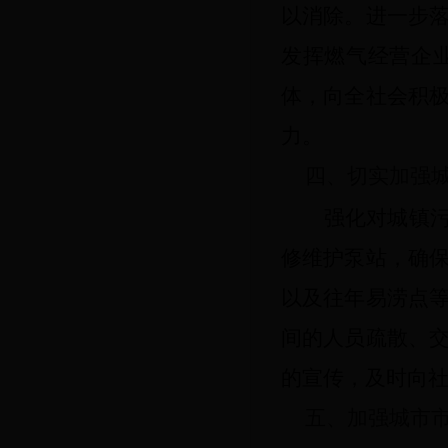
以消除。进一步
发挥燃气经营
企
体，向全社会积
力。
四、切实加强
强化对城镇
修维护泵站，确
以及往年易涝点
间的人员疏散、
的宣传，及时向
五、加强城市