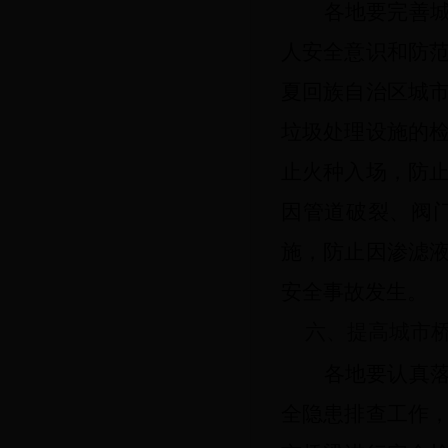
各地要完善
人安全意识和防
夏回族自治区
城
垃圾处理设施的
止火种入场，防
因管道破裂、阀
施，防止因渗滤
安全事故发生。
六、
提高
城市
各地要认真
全隐患排查工作