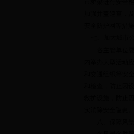
市桥梁进行安全
加强井盖巡查，
安全防护网等措
七
、加
大
城市
各主管单位
内举办大型活动
和交通组织等安
和检查，防止因
救护设施，防止
实消除安全隐患
八、保障
风