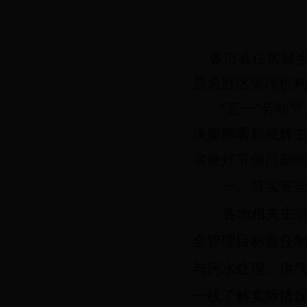
各市县住房城
景名胜区
管理机
“五一”
劳动节
决策部署和
咸辉
实做好节假日期
一、
落实安
各地
相关
主
全管理目标责任
与污水处理、供
一线了解实际情