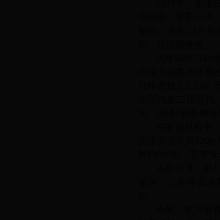
2017年，根
市四排、银新干沟
整治。去年12月
部、环保部验收。
去年银川市根
市城市黑臭水体整
分年度投入1.35
成区内第二排水沟
沟、挡浸沟9条城市
在整治过程中
安排保洁人员120
网约800米，安装
去年
12月，
显示，公众评议满
标。
今年，银川市