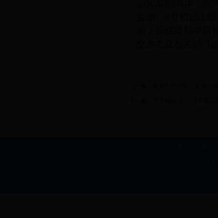
治完成的沟体，现
监测，4月初已上
后上报住建部申请
交水务及相关部门
上一条：
银川市灵武市：“以克论
下一条：
关于做好“五一”等节假
网站主办单位：b
I