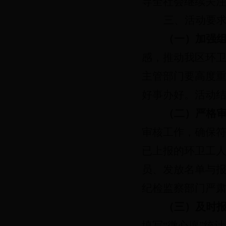
导全社会继续关
三、活动要
（一）加强
感，推动我区环
主管部门要高度重
好事办好。活动结
（二）严格
审核工作，确保
已上报的环卫工人
员、发放名单与
纪检监察部门严
（三）及时
填写
“微心愿”统