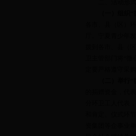
二、活动形
（一）组织
“
各市、县（区）
厅。宁夏青少年发
拨到各市、县（
卫主管部门将“微
定要严格遵守采
（二）举行
“
的捐赠资金，代表
分环卫工人代表
和肯定。仪式环节
资集团等企事业