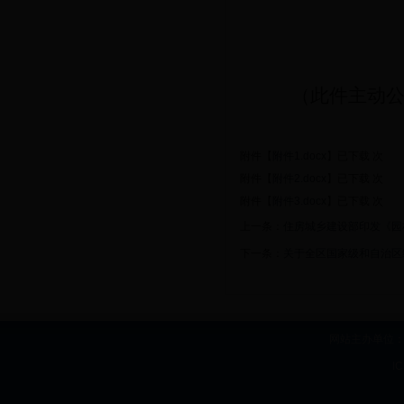
（此件主动
附件【
附件1.docx
】已下载
次
附件【
附件2.docx
】已下载
次
附件【
附件3.docx
】已下载
次
上一条：
住房城乡建设部印发《园
下一条：
关于全区国家级和自治区
网站主办单位：b
I