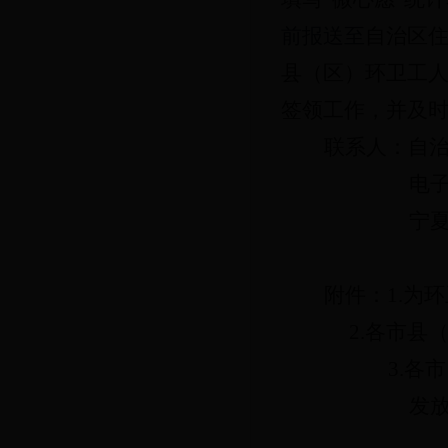
前报送至
自治区
县（区）环卫工
签领工作，并及
联系人：自
电
宁
附件：
1.为
2.各市县（
3.各
发