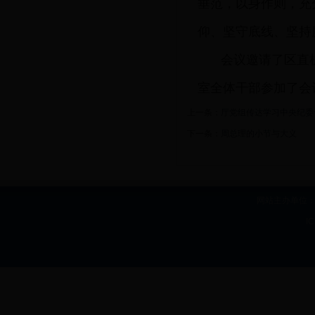
垂范，以身作则，充
仰、坚守底线、坚持
会议邀请了区直
室全体干部参加了会
上一条：
厅党组传达学习中央纪委
下一条：
周总理的小节与大义
网站主办单位：b
I