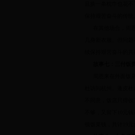
且换一条枕巾也花不
保持艰苦奋斗的传统
在其他场合，周
几身新衣服。但问题
续保持艰苦奋斗的共
故事七：三付饭
周恩来在外面饭店
杜访问杭州。蓬皮杜
不同意，饭店只得收
不够，又留下10元
顿饭菜钱，共计19