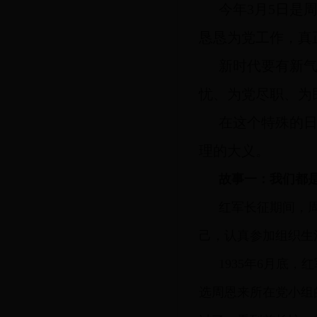
今年3月5日是
恳恳为党工作，真
新时代要有新
忧、为党尽职、为
在这个特殊的
理的大义。
故事一：我们都
红军长征期间，
己，认真参加组织生
1935年6月底
选周恩来所在党小组