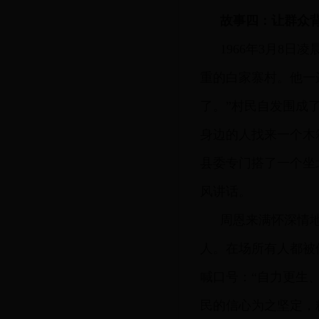
故事四：让群众
1966年3月8日
重的白家寨村。他一
了。”村民自发围成
身边的人找来一个木
县委专门搭了一个坐
风讲话。
周恩来满怀深情
人。在场所有人都被
喊口号：“自力更生
民的信心为之坚定，