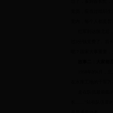
过了，看到首长忙，
党员，应当过组织生
党内，每个人都是普
红军到达陕北后
过5分钱党费了。首
呢？国家大事重要，
故事二：大家都
1958年的6月
在水库工地的千军万
走在队伍最前面
长……”站在队伍里
是普通劳动者。