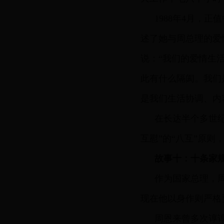
1988年4月，
述了她与周总理的爱
说：“我们的爱情生
此有什么隔阂。我们
是我们生活协调、内
在长达半个多世
互慰”的“八互”原则
故事十：十条家
作为国家总理，
现在他以身作则严格
周恩来曾多次谆