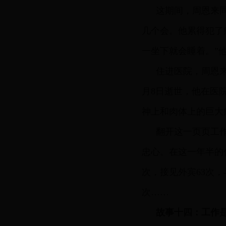
这期间，周恩来
几个会。他累得犯了
一坐下就会睡着。”
住进医院，周恩来
月8日逝世，他在医
神上和肉体上的巨大
翻开这一页页工
忠心。在这一年半的
次，接见外宾63次，
次……
故事十四：工作