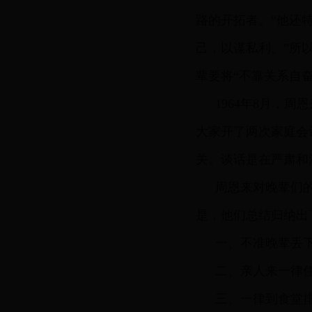
路的开拓者。”他还
己，以谋私利。”所
辈要将“不靠关系自
1964年8月，
大家开了两次家庭会
关。谈话是在严肃和
周恩来对晚辈们的
是，他们总结归纳出
一、不准晚辈丢
二、亲人来一律
三、一律到食堂