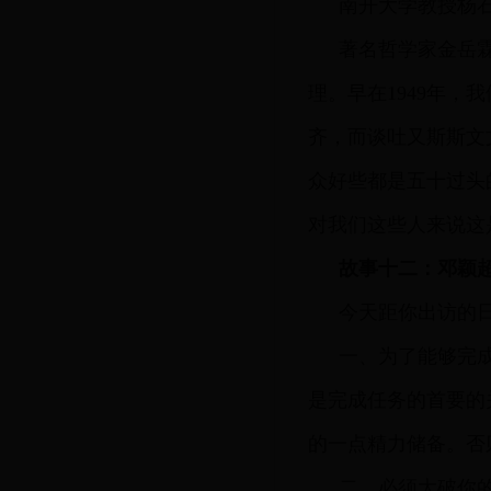
南开大学教授杨
著名哲学家金岳
理。早在1949年
齐，而谈吐又斯斯文
众好些都是五十过头
对我们这些人来说这
故事十二：邓颖
今天距你出访的
一、为了能够完
是完成任务的首要的
的一点精力储备。否
二、必须大破你