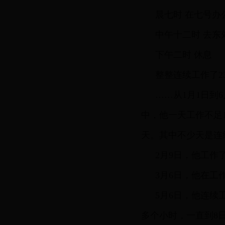
晨七时 在七号办
中午十二时 去东
下午二时 休息
整整连续工作了2
……从1月1日到
中，他一天工作不足1
天。其中不少天是连
2月9日，他工作
3月6日，他在工
5月6日，他连续
多个小时，一直到8