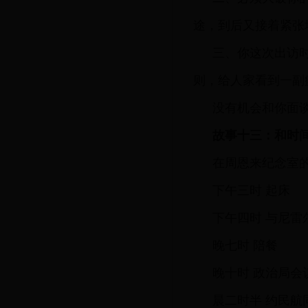
途，到后又接着紧张
三、你这次出访
则，给人家看到一副
没有机会和你面
故事十三：和时
在周恩来纪念室的
下午三时 起床
下午四时 与尼雷
晚七时 陪餐
晚十时 政治局会
晨二时半 约民航