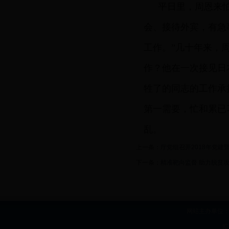
平日里，周恩来
会、接待外宾，有急
工作。”几十年来，
作？他在一次接见日
牲了的同志的工作承
第一需要，忙和累已
乱。
上一条：
厅党组召开2018年党建
下一条：
精准靶向监督 助力脱贫
网站主办单位：b
I