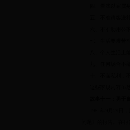
四、看戏以家属
五、不准请客送
六、不准动用公
七、生活要艰苦
八、个人生活上
九、任何场合不
十、不谋私利，
这些家规内容虽
故事十一：勇于
1951年9月2
问题》的报告。在报