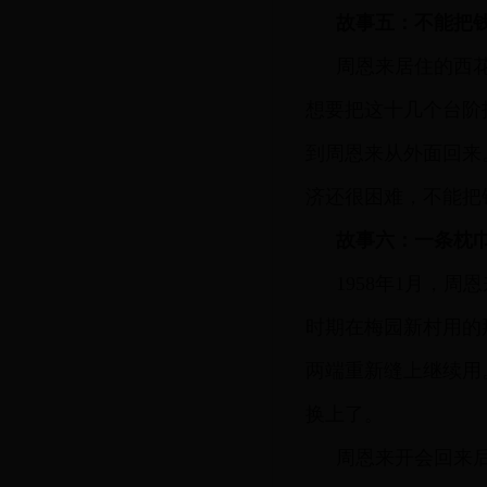
故事五：不能把
周恩来居住的西花
想要把这十几个台阶
到周恩来从外面回来
济还很困难，不能把
故事六：一条枕
1958年1月，
时期在梅园新村用的
两端重新缝上继续用
换上了。
周恩来开会回来