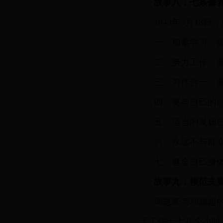
故事八：七条修
1943年3月1
一、加紧学习，
二、努力工作，
三、习作合一，
四、要与自己的
五、适当的发扬
六、永远不与群
七、健全自己身
故事九：模范夫妻
周恩来与邓颖超
天工作十七八个小时