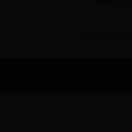
下一条：
关于进一步加强勘察设计
网站主办单位：b
I