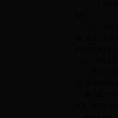
（一）自治
事宜。
（二）历史
城、名镇、名村
基础数据表》和
（三）
评估主要
（四）
住房
证
，形成
评估报
第八条
对评
处理。问题严重
第九条
本制