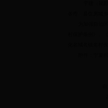
宁建（规勘
各市、县住房城
为加强自治
村保护条例》、
化名城名镇名村
附件：宁夏
自
2018