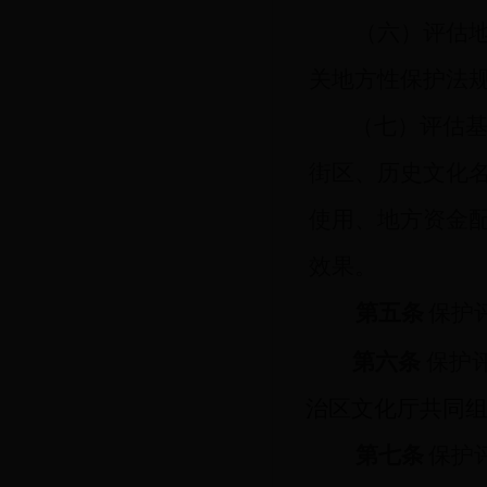
（
六
）
评估
关
地方性
保护法
（七）评估
街区
、历史文化
使用、地方资金
效果。
第
五
条
保护
第六条
保护
治区文化厅共同
第七条
保护