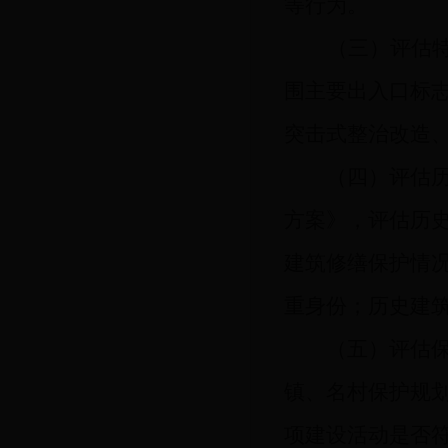
等行为。
（
三
）
评估
围主要出入口标
突击式整治改造
（
四
）
评估
方案》，评估历
建筑修缮保护情
重身份；历史建
（
五
）
评估
镇、
名
村
保护规
项建设活动是否