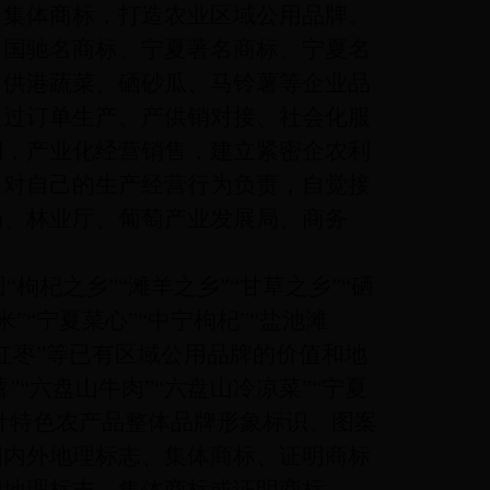
、集体商标，打造农业区域公用品牌。
中国驰名商标、宁夏著名商标、宁夏名
、供港蔬菜、硒砂瓜、马铃薯等企业品
通过订单生产、产供销对接、社会化服
溯，产业化经营销售，建立紧密企农利
，对自己的生产经营行为负责，自觉接
局、林业厅、葡萄产业发展局、商务
国
“枸杞之乡”“滩羊之乡”“甘草之乡”“硒
”“宁夏菜心”“中宁枸杞”“盐池滩
长红枣”等已有区域公用品牌的价值和地
“六盘山牛肉”“六盘山冷凉菜”“宁夏
设计特色农产品整体品牌形象标识、图案
国内外地理标志、集体商标、证明商标