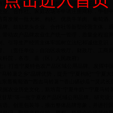
培育、申报生态原产地保护和地理标志证明商标
企业、合作社、家庭农场等申请注册商标，争创
培育发展一批大米、枸杞、优质牛羊肉、葡萄酒
品牌。鼓励龙头企业、合作社等新型经营主体，
，带动农户品牌农业生产统一管理，质量全程追
制。引导生产经营主体牢固树立法纪和诚信意识
督。（责任单位：自治区农牧厅、财政厅、工商
农科院，各市、县（区）人民政府）
打造宁夏特色农产品区域公用品牌。发挥中
“马铃薯之乡”品牌优势，提升“宁夏枸杞”“宁夏大米
山东麓葡萄酒”“西吉马铃薯”“香山硒砂瓜”“灵武
掘农业历史文化，新培育“宁夏牛奶”“宁夏马铃薯”
宁夏甘草”等一批宁夏农产品区域公用品牌。研究
告语、创意包装等，推出整体品牌形象，并进行