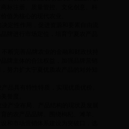
过商标注册、质量管控、文化创意、科
牌价值为核心的现代农业。
决定性作用，促进资源和要素自由流
品品牌进行市场定位，培育宁夏农产品
不断完善品牌农业的金融和财政扶持
护品牌主体的合法权益，加强品牌营销
围，努力扩大宁夏优质农产品的对外知
产品具有特性特质，实现优质优价。
的美誉度。
业产业布局、产品结构的现状及发展
培育的农产品品牌。围绕枸杞、滩羊、
建设和市场营销体系建设为突破口，选