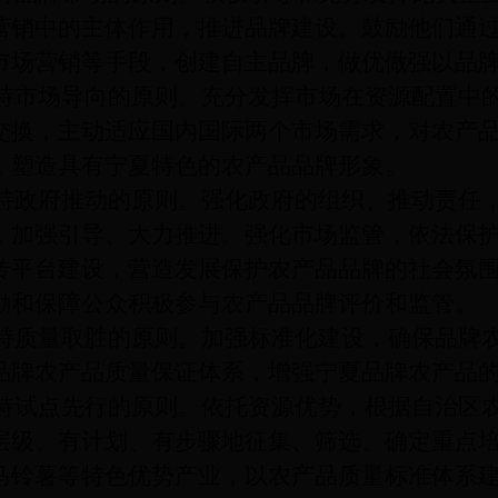
营销中的主体作用，推进品牌建设。鼓励他们通
市场营销等手段，创建自主品牌，做优做强以品
场导向的原则。充分发挥市场在资源配置中的
交换，主动适应国内国际两个市场需求，对农产
，塑造具有宁夏特色的农产品品牌形象。
府推动的原则。强化政府的组织、推动责任，
，加强引导、大力推进。强化市场监管，依法保
传平台建设，营造发展保护农产品品牌的社会氛
励和保障公众积极参与农产品品牌评价和监管。
量取胜的原则。加强标准化建设，确保品牌农
品牌农产品质量保证体系，增强宁夏品牌农产品
点先行的原则。依托资源优势，根据自治区农
层级、有计划、有步骤地征集、筛选、确定重点
马铃薯等特色优势产业，以农产品质量标准体系