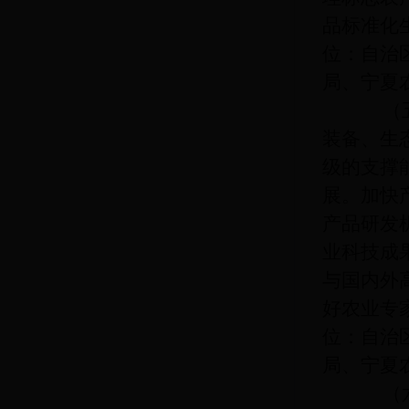
品标准化
位：自治
局、宁夏
（五）
装备、生
级的支撑
展。加快
产品研发
业科技成
与国内外
好农业专
位：自治
局、宁夏
（六）