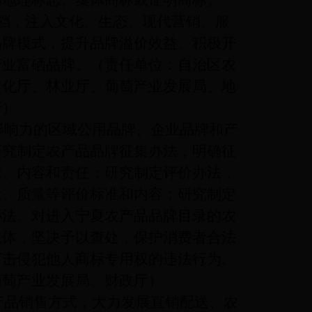
用地理标志、集体商标或证明商标。
规上档，注入文化、生态、现代营销、服
品牌模式，提升品牌溢价效益。积极开
产业富硒品牌。（责任单位：自治区农
文化厅、林业厅、葡萄产业发展局、地
府）
响力的区域公用品牌、企业品牌和产
研究制定农产品品牌征集办法，明确征
求、内容和责任；研究制定评价办法，
量、质量等评价标准和内容；研究制定
办法。对进入宁夏农产品品牌目录的农
主体，坚决予以查处，保护消费者合法
打击侵犯他人商标专用权的违法行为。
葡萄产业发展局、财政厅）
品销售方式，大力发展直销配送、农