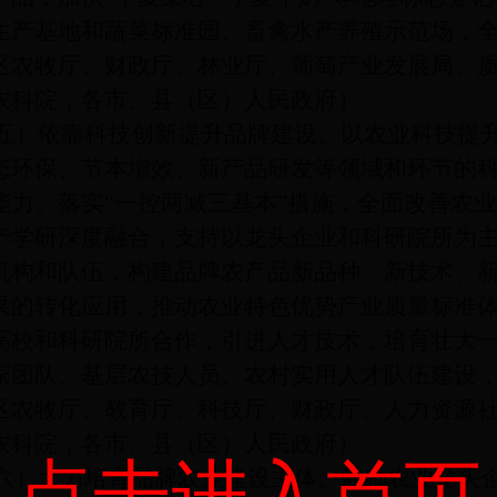
生产基地和蔬菜标准园、畜禽水产养殖示范场，
区农牧厅、财政厅、林业厅、葡萄产业发展局、
农科院，各市、县（区）人民政府）
依靠科技创新提升品牌建设。以农业科技提升
态环保、节本增效、新产品研发等领域和环节的
能力。落实
“一控两减三基本”措施，全面改善农
产学研深度融合，支持以龙头企业和科研院所为
机构和队伍，构建品牌农产品新品种、新技术、
果的转化应用，推动农业特色优势产业质量标准
高校和科研院所合作，引进人才技术，培育壮大
家团队、基层农技人员、农村实用人才队伍建设
区农牧厅、教育厅、科技厅、财政厅、人力资源
农科院，各市、县（区）人民政府）
点击进入首页
大力培育品牌农业建设主体。鼓励农业龙头企