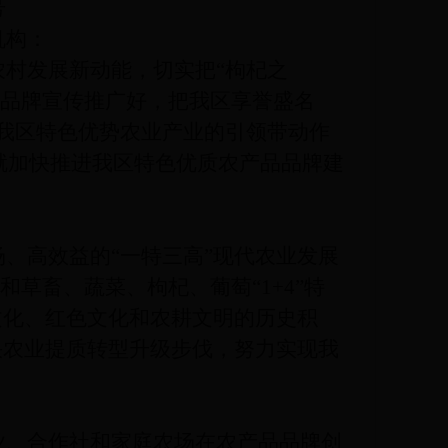
号
机构：
村发展新动能，切实把
“枸杞之
区域品牌宣传推广好，把我区享誉盛名
发挥我区特色优势农业产业的引领带动作
就加快推进我区特色优质农产品品牌建
、高效益的
“一特三高”现代农业发展
草畜、蔬菜、枸杞、葡萄“1+4”特
文化、红色文化和农耕文明的历史积
快农业提质转型升级步伐，努力实现我
、合作社和家庭农场在农产品品牌创