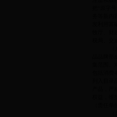
注册和版
把“原字
务等新内
发利用富
牧厅、财
税局、交
（八）
品品牌形
集范围、
包括消费
列入目录
产品，严
权益，维
（责任单
（九）