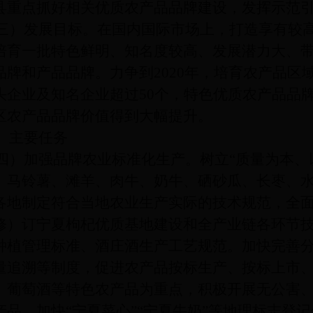
县重点抓好相关优质农产品品牌建设，发挥示范
发展目标。在国内国际市场上，打造享有较高
培育一批特色鲜明、知名度较高、发展潜力大、
品牌和产品品牌。力争到
2020年，培育农产品区
头企业及知名企业超过50个，特色优质农产品品牌
区农产品品牌价值得到大幅提升。
主要任务
加强品牌农业标准化生产。树立
“质量为本、
、马铃薯、滩羊、肉牛、奶牛、硒砂瓜、长枣、
各地制定符合当地农业生产实际的技术规范，全
修）订宁夏枸杞优质基地建设和全产业链各环节
种植管理标准、酒庄酒生产工艺规范。加快完善
量追溯等制度，促进农产品按标生产、按标上市
、葡萄酒等特色农产品为重点，积极开展无公害
产品，加快“宁夏菜心”“宁夏牛奶”等地理标志登