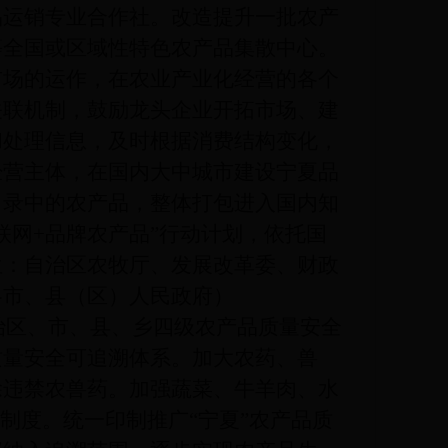
品运销专业合作社。改造提升一批农产
等全国或区域性特色农产品集散中心。
市场的运作，在农业产业化经营的各个
关联机制，鼓励龙头企业开拓市场、建
和处理信息，及时根据消费结构变化，
经营主体，在国内大中城市建设宁夏品
目录中的农产品，整体打包进入国内知
联网+品牌农产品”行动计划，依托国
位：自治区农牧厅、发展改革委、财政
各市、县（区）人民政府）
区、市、县、乡四级农产品质量安全
质量安全可追溯体系。加大农药、兽
除违禁农兽药。加强蔬菜、牛羊肉、水
制度。统一印制推广“宁夏”农产品质