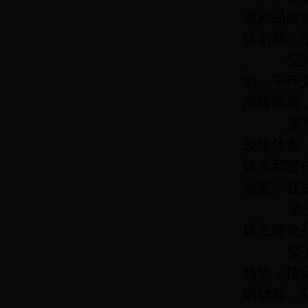
建和品牌
技创新、
坚持市
动、平等
品牌集群
坚持政
政策体系
体系和宣
名度。鼓
坚持质
建立健全
坚持试
趋势，按
硒砂瓜、