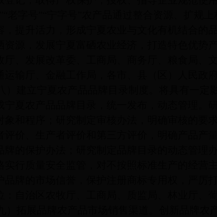
权登记，取得产权保护，授权、指导企业规范使
号”“老字号”“宁字号”农产品通过整合资源、扩
容，提升活力，形成宁夏农业与文化有机结合的
硒资源，发展宁夏富硒农业经济，打造特色优势
政厅、发展改革委、工商局、商务厅、粮食局、
通运输厅、金融工作局，各市、县（区）人民政
建立宁夏农产品品牌目录制度。将具有一定影
成宁夏农产品品牌目录，统一发布，动态管理。
对象和程序；研究制定审核办法，明确审核的要
者评价、生产者评价和第三方评价，明确产品产
品牌的保护办法；研究制定品牌目录的动态管理
格实行质量安全监管，对不按照标准生产的经营
护品牌的市场信誉，保护注册商标专用权，严厉
位：自治区农牧厅、工商局、质监局、林业厅、
拓展品牌农产品市场销售渠道。创新品牌农产