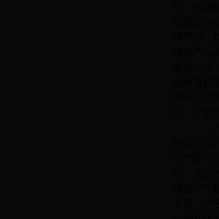
作，积极
鼓励龙头
牌产品，
牌和产品
务等方式
益共享机
受社会监
厅、宁夏
（七）
砂瓜之乡”
羊”“贺兰
位，充分挖
鲤鱼”“
卡通、广