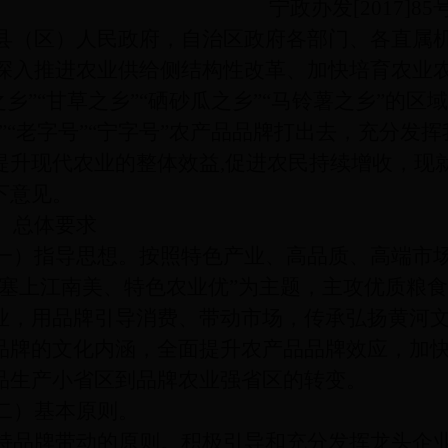
宁政办发
[2017]85
县（区）人民政府，自治区政府各部门、各直属
推进农业供给侧结构性改革、加快培育农业农
之乡”“甘草之乡”“硒砂瓜之乡”“马铃薯之乡”的
号”“老字号”“宁字号”农产品品牌打出去，充分
提升现代农业的整体效益,促进农民持续增收，现
下意见。
总体要求
指导思想。按照特色产业、高品质、高端市场
“塞上江南美、特色农业优”为主题，主攻优质粮食和
业，用品牌引导消费、带动市场，传承弘扬黄河
品牌的文化内涵，全面提升农产品品牌效应，加
品生产小省区到品牌农业强省区的转变。
）基本原则。
牌带动的原则。积极引导和充分发挥龙头企业