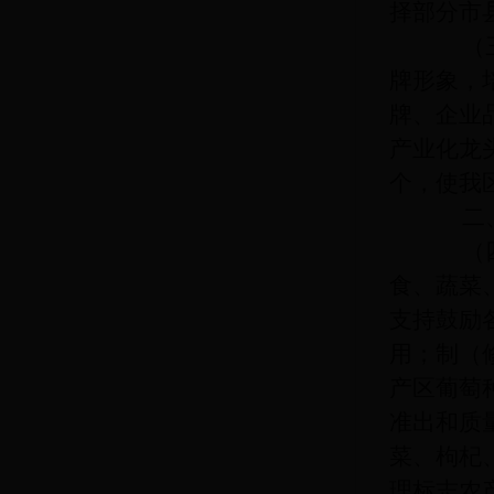
择部分市
（三）
牌形象，
牌、企业
产业化龙
个，使我
二、
（四）
食、蔬菜
支持鼓励
用；制（
产区葡萄
准出和质
菜、枸杞
理标志农