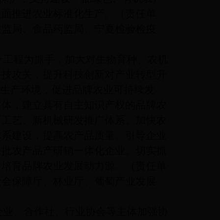
全面推进农业标准化生产。（责任单
质监局、食品药监局、宁夏检验检疫
工程为抓手，加大对生物育种、农机
科技攻关，提升科技创新对产业转型升
业生产环境，促进品牌农业可持续发
主体，建立具有自主知识产权的品牌农
新工艺、新机械研发推广体系。加快农
体系建设，提高农产品质量。引导企业
一批农产品产研销一体化企业。切实抓
，培育品牌农业发展动力源。（责任单
社会保障厅、林业厅、葡萄产业发展
业、合作社、行业协会等主体加强协