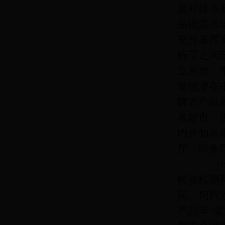
超对接等
品物流市
充分发挥
环节之间
立基地、
发现潜在
牌农产品
名超市，
内外知名
厅、商务
（十）
检验检测
药、饲料
产品等
“