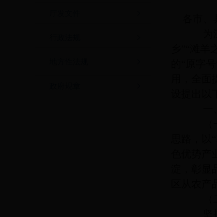
厅发文件
各市、
为深入
行政法规
乡”“滩羊
地方性法规
的“原字
用，全面
政府规章
设提出以
一、
（一）
思路，以
色优势产
淀，彰显
区从农产
（二
坚持品