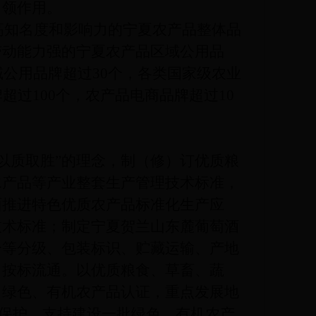
引领作用。
知名度和影响力的宁夏农产品整体品
带动能力强的宁夏农产品区域公用品
域公用品牌超过30个，各类国家级农业
超过100个，农产品电商品牌超过10
以质取胜”的理念，制（修）订优质粮
水产品等产业整套生产管理技术标准，
面推进特色优质农产品标准化生产应
技术标准；制定宁夏贺兰山东麓葡萄酒
分等分级、包装标识、贮藏运输、产地
、按标流通。以优质粮食、草畜、蔬
、绿色、有机农产品认证，重点发展地
记保护，支持建设一批绿色、有机农产