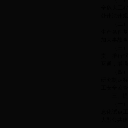
全危大工
处违法违规
（二）强
生产条件
加大事故查
（三）构
责。推行
互通，增强
（四）提
研究制定
工安全监管
三、提升
（一）加
息化试点
大型公共建
（二）推