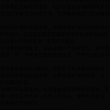
强重点工程抗震监管。组织开展部分地区超限高层
抗震设防质量责任落实力度。完善隔震减震工程质量管
极应对重大地震灾害。根据地震灾害应急预案及时
应对能力。完善国家震后房屋建筑安全应急评估机制
全面从严治党要求，提高队伍素质
强党的政治建设。落实全面从严治党责任，在政治
持高度一致。严格规范党内政治生活，严守政治纪律和
善廉政风险防控机制。在制定工程质量安全政策、
工程项目和专业人员评审、经费使用管理等方面，进一
不想腐的自觉。
强干部队伍建设。按照建筑业高质量发展要求，紧
调研，改进工作作风，务求工作实效。增强责任意识，
有本领的干部队伍。