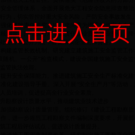
程安全管理体系，全面开展危大工程安全隐患排查整治
行为，切实管控好重大安全风险，严防安全事故发生
点击进入首页
化事故责任追究。以严肃问责为抓手推动安全生产
复核制度，严格执行对事故责任企业责令停业整顿、降
处督办和公开力度，督促落实企业主体责任。
建监管长效机制。研究建立建筑施工安全监管工作
“双随机、一公开”检查模式，建设全国建筑施工安全
监管执法效能。
升安全保障能力。推进建筑施工安全生产标准化建
标准化建设指导手册。深入开展
“安全生产月”等活动
人员培训，促进提高全行业安全素质。
勘察设计质量水平，推动建筑业技术进步
强勘察设计质量管理。组织修订《建设工程勘察质
工作，进一步规范工程勘察文件编制深度要求，开展部
筑工程后评估试点，促进设计质量提升。
进施工图审查制度改革。研究制定施工图数字化审