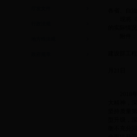
厅发文件
各省、自治
现将《住
行政法规
的实际情况
附件：住
地方性法规
中
建设部工程
政府规章
月21日
2018
大精神，
坚持质量
型升级，
衡不充分
全面提升工