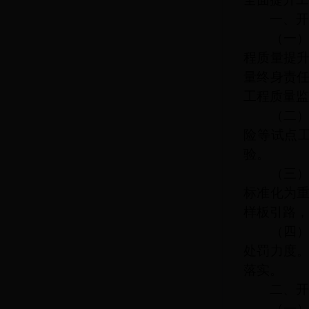
一、开展
（一）健
程质量提
量终身责
工程质量监
（二）推
险等试点
验。
（三）推
标准化为
样板引路，
（四）夯
处罚力度
落实。
二、开展
（一）加