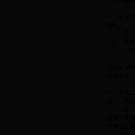
（二）加
查，加大
机制。
（三）积
联动，提高
六、落实
（一）加
党中央保
各项工作。
（二）完
查、开展
笼子，增强
（三）加
基层开展
既有担当又