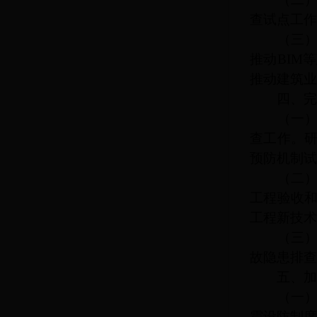
查试点工作
（三）强
推动
BIM
推动建筑业
四、完善
（一）加
查工作。
预防机制试
（二）完
工程验收
工程新技术
（三）加
故隐患排查
五、加强
（一）推
震设防制度