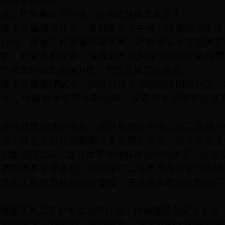
工程质量提升行动，推动建筑业质量变革
全质量保障体系。贯彻落实党中央、国务院关于开
升行动，健全工程质量保障体系。严格落实各方主体责
任制。强化政府监管，保障监督机构履行职能所需经费
督检查和抽查抽测力度，督促质量责任落实。
进质量管理试点。指导和督促试点地区因地制宜、
工作，创新质量管理体制机制，探索质量管理新方式
行质量管理标准化。指导和督促各地以施工现场为
重点，强化全过程控制和全员管理标准化，建立质量责
创建示范工程，建立质量管理标准化评价体系，促进
实质量管理基础。加快修订工程质量检测管理办法
。推进工程质量保险制度建设，充分发挥市场机制作用
建筑施工安全专项治理行动，推动建筑业安全发展
强危大工程管控。贯彻落实《危险性较大的分部分