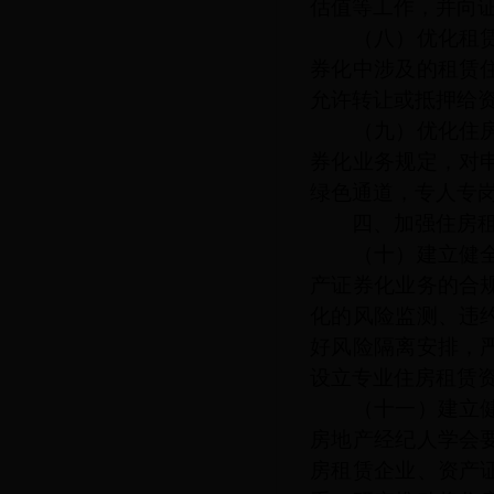
估值等工作，并向
（八）优化租赁住
券化中涉及的租赁
允许转让或抵押给
（九）优化住房租
券化业务规定，对
绿色通道，专人专
四、加强住房租
（十）建立健全业
产证券化业务的合
化的风险监测、违
好风险隔离安排，
设立专业住房租赁
（十一）建立健全
房地产经纪人学会
房租赁企业、资产