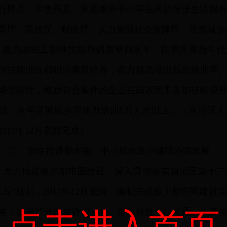
行网点、零售药店、家庭服务中心等在内的便捷生活服
育厅、民政厅、财政厅、人力资源社会保障厅、住房城乡
）
提高农民工职业技能培训质量和水平。探索开展新生代
作技能训练和职业素质培养，着力提高培训后的就业率
场适应性，鼓励符合条件的企业在岗农民工参加技能提
级。全年开展城乡劳动力培训6万人次以上。（自治区
017年12月底前完成）
二、加快推进都市圈、中小城市及小城镇协调发展
）
大力推进银川都市圈建设。深入贯彻落实自治区第十二
三五”规划，2017年12月底前，编制完成银川都市圈建
展，推进产业发展协作互补、基础设施互联互通、生产
点击进入首页