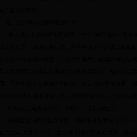
城乡建设厅负责）
三、提升城市功能和宜居水平
一）
推动城市土地节约集约利用。树立“精明增长”“紧凑
源优化配置，增强发展后劲。落实国家关于推进城镇低
进占补平衡的相关规定，严格控制新增城镇建设用地规
落实鼓励盘活城镇存量建设用地的政策意见。推进混合
用、无缝衔接等节地技术和模式。划定城镇开发边界，到2
定的城镇建设用地规模之内，新增城镇人口人均建设用地
，自治区住房城乡建设厅、农牧厅、规划办配合）
二）
统筹建设城镇化重点项目。积极推进沿黄城市带、中
保完成年度投资任务。加大城镇棚户区改造力度，继续因