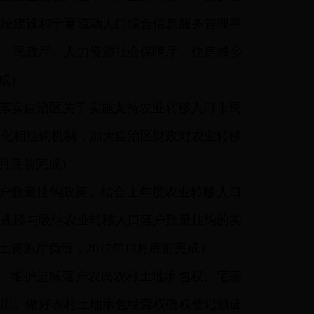
系统建设和宁夏流动人口综合信息服务管理平
厅、民政厅、人力资源社会保障厅、住房城乡
完成）
落实自治区关于实施支持农业转移人口市民
民化相挂钩机制，加大自治区财政对农业转移
2月底前完成）
户数量挂钩政策。结合上年度农业转移人口
加规模与吸纳农业转移人口落户数量挂钩的实
源厅负责，2017年12月底前完成）
制。维护进城落户农民农村土地承包权、宅基
退出。做好农村土地承包经营权确权登记颁证