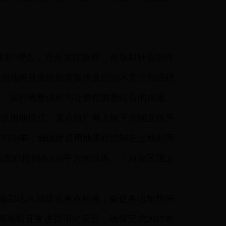
城市”理念，充分发挥政府、市场和社会的作
效用地再开发的政策要求及自治区关于加强耕
模，实行增量供给与存量挖掘相结合的供地、
建设用地模式，重点推广地上地下空间立体开
020年，城镇建设用地规模控制在土地利用
面积控制在120平方米以内。（自治区国土
南部地区城镇化重点项目，督促各地加快开
地制宜推进货币化安置，确保完成2017年