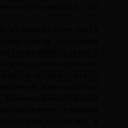
营权和农民住房财产权抵押贷款试点。（自治
区）加大城镇学校建设投入力度，持续改善
段学校“大班额”现象，到2018年基本消除
全以居住证为主要依据的随迁子女入学办法，落
免一补”资金和生均公用经费基准定额资金随学
学考试相关政策，确保进城落户农民子女就学
各项制度有效对接，稳步推进城乡居民异地就
务。推动各地将符合条件的农民工纳入公租房
因地制宜推进公租房货币化。合理规划建设医
化社区生活设施布局，打造包括物流配送、便