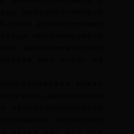
基础、交通和资源优势，集中打造镇北堡、三
旅游名镇。加快落实自治区关于加快特色小镇
育一批的原则，建立分级分层次培育创建机
特色文化内涵、独特景观风貌和较强聚集功能
深度融合，辐射带动美丽乡村建设和农业现代
治区发展改革委、财政厅、国土资源厅、环境
发达镇行政管理体制改革要求，制定具体实
经济社会管理权限，构建简约精干的组织框
制度，探索适应经济发达镇实际的财政管理模
常住人口规模配置转变，允许经济发达镇比照
编办、发展改革委、民政厅、财政厅、国土资