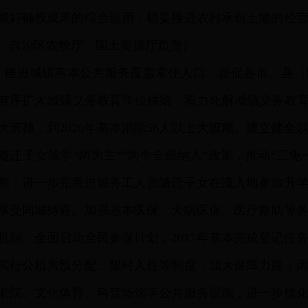
抓好确权成果的综合运用，稳妥推进农村承包土地的经
、自治区农牧厅、国土资源厅负责）
）
推进城镇基本公共服务覆盖常住人口。督促各市、县（
有序扩大城镇义务教育学位供给，着力化解城镇义务教育阶
超大班额，到2020年基本消除56人以上大班额。建立健
随迁子女就学“两为主”“两个全部纳入”政策，推动“三
带；进一步完善进城务工人员随迁子女在流入地参加升
享受同城待遇。加强基本医保、大病医保、医疗救助等
机制。全面启动全民参保计划，2017年基本完成登记任
实行公租房预分配、限时入住等制度，加大保障力度，
老院、文化体育、科普场馆等公共服务设施，进一步优