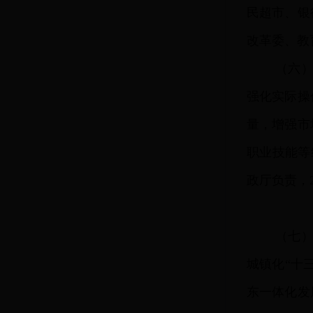
民超市、银
改革委、教
（六
强化实际操
量，增强市
职业技能等
政厅负责，2
（七
城镇化“十
东一体化发