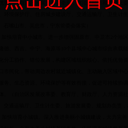
优势。（自治区发展改革委牵头，自治区经济和信息化
、环境保护厅、住房城乡建设厅、交通运输厅、卫生计
、石嘴山市、吴忠市，宁东管委会落实）
）
加快培育中小城市。进一步增强固原市、中卫市2个地
隆德、西吉、中宁、海原等10个县域中心城市综合承载
化分工协作、错位发展，构建区域组织核心。依托优势
口市民化，带动周边农村就近城镇化。主动融入区域中
服务、生态资源、环境保护等有效衔接，促进可持续协
体。（自治区发展改革委、教育厅、财政厅、人力资源
、交通运输厅、卫生计生委、旅游发展委、规划办负责，
）
加快培育小城镇。深入推进美丽小城镇建设，大力完善