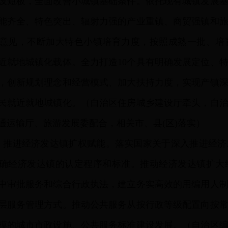
设短板，全面改善小城镇基础条件。依托现有城镇发展
功能齐全、特色突出、辐射力强的产业重镇、商贸强镇和
意见，不断加大特色小镇培育力度，按照成熟一批、培
近就地城镇化载体。全力打造10个具有明确发展定位、
，创新规划理念和经营模式、加大扶持力度，实现产镇
民就近就地城镇化。（自治区住房城乡建设厅牵头，自
通运输厅、旅游发展委配合，相关市、县(区)落实）
）
推进经济发达镇扩权赋能。落实国家关于深入推进经济
确经济发达镇的认定程序和标准。推动经济发达镇扩大
中审批服务和综合行政执法，建立务实高效的用编用人
层服务管理方式。推动公共服务从按行政等级配置向按
模的城市市政设施、公共服务标准建设发展。（自治区