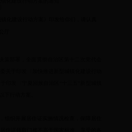
城镇化建设行动方案的通知
号
城镇化建设行动方案》印发给你们，请认真
公厅
决策部署，全面贯彻自治区第十二次党代会
革委关于印发〈加快推进新型城镇化建设行动
关于印发〈宁夏回族自治区“十三五”新型城镇
出以下行动方案。
，组织开展居住证实施情况检查，保障居住
区居住证领取门槛不高于国家标准、享受的各