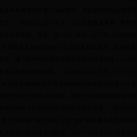
服务和办事便利不低于国家标准。加快居住证制证管理
工作。
（自治区公安厅牵头，自治区发展改革委、教育
生计生委配合，各市、县（区）落实，2017年12月底前
）
全面落实支持农业转移人口市民化财政政策。
加快推进
政策，建立财政性转移支付资金分配同农业转移人口市
多地区的资金奖励力度
。（自治区财政厅负责，2017年1
）
全面落实城镇建设用地增加规模与吸纳农业转移人口落
合理安排土地利用计划指标。研究出台城镇建设用地增
障农业转移人口在城镇落户的合理用地需求。（自治区国土资
）
建立进城落户农民农村“三权”维护和自愿有偿退出机
集体收益分配权等合法权益，鼓励引导其依法自愿有偿