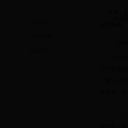
厅发文件
各市、
经自
行政法规
组织实施。
地方性法规
（此
政府规章
为深
关于新型城
方案〉的通
化规划〉的
（一
证持有人享