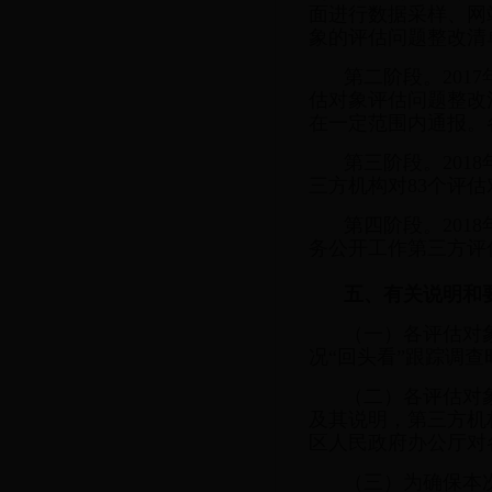
面进行数据采样、网
象的评估问题整改清
第二阶段。201
估对象评估问题整改
在一定范围内通报。
第三阶段。20
三方机构对83个评估
第四阶段。201
务公开工作第三方评
五、有关说明和
（一）各评估对象
况“回头看”跟踪调查时
（二）各评估对
及其说明，第三方机
区人民政府办公厅对各
（三）为确保本