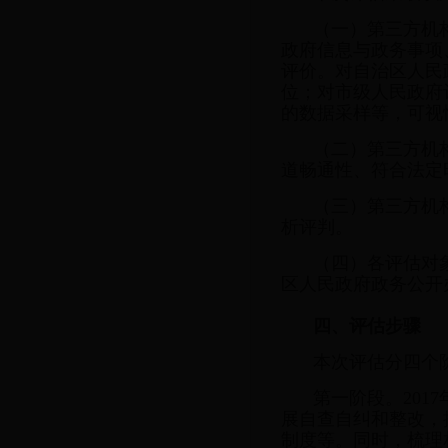
（一）第三方机
政府信息与政务事项
评价。对自治区人民
位；对市级人民政府
的数据采样等，可视
（二）第三方机
道畅通性、符合法定
（三）第三方机
析评判。
（四）各评估对
区人民政府政务公开
四、评估步骤
本次评估分四个
第一阶段。201
展自查自纠和整改，
制度等。同时，梳理