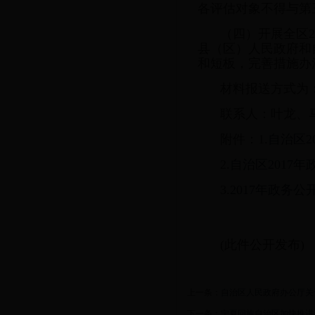
各评估对象不得与第
（四）开展全区
县（区）人民政府和
和短板，完善措施办
材料报送方式为
联系人：叶龙、马晓菲
附件：1.
自治区
2.
自治区2017
3.
2017年政务
(此件公开发布)
上一条：
自治区人民政府办公厅关
下一条：
宁夏回族自治区加快推进