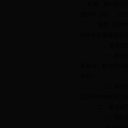
各省、自治区住
建设司（局），总
按照《住房城乡
好换发新版建筑业
一、换证范
（一）各级住房
原标准）核发的旧
换证）。
（二）我部按
以及同时核发的工
二、换证程
（一）我部审
1
．申请换证