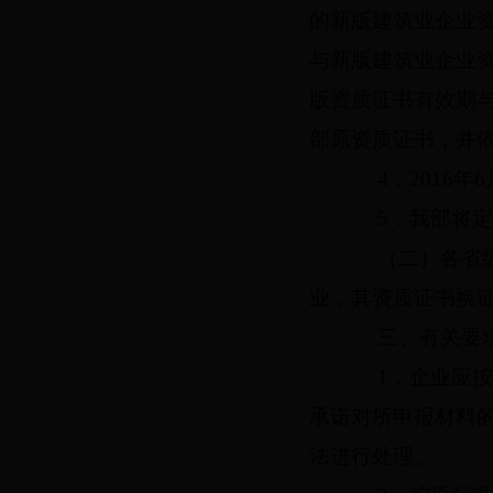
的新版建筑业企业
与新版建筑业企业
版资质证书有效期
部原资质证书，并
4
．
2016
年
6
5
．我部将定
（二）各省级住
业，其资质证书换
三、有关要
1
．企业应按
承诺对所申报材料
法进行处理。