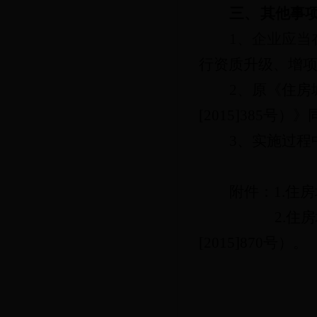
三、
其他事
1
、企业应当
行资质升级、增
2
、
原《住房
[2015]385
号）》
3
、
实施过程
附件：
1.
住房
2.
住房
[2015]870
号）
。