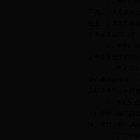
2
．按原标准
工隧洞、火电设备
企业，按规定简单
不考核其业绩指标
3
．按原标准
程专业承包资质换
4
．申请资质
业企业资质标准》
新版证书后，申请
5
．换证后企
号）中的《建筑业
法、发明专利、国
6
．新版企业