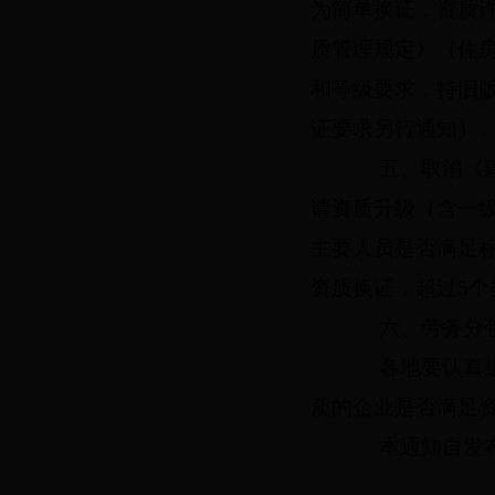
为简单换证，资质
质管理规定》（住
和等级要求，持旧
证要求另行通知）
五、取消《建筑
请资质升级（含一
主要人员是否满足标
资质换证，超过
5
个
六、劳务分包（
各地要认真组织
质的企业是否满足
本通知自发布