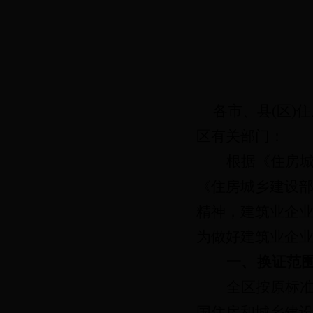
各市、县
(
区
)
住
区有关部门：
根据《
住房
《
住房城乡建设
精神，建筑业企
为做好建筑业企
一、
换证范
全区按原标
国住房和城乡建