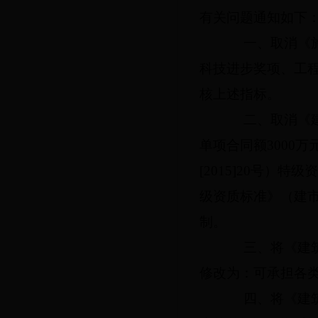
有关问题通知如下
一、取消《施
科技进步奖项、工
核上述指标。
二、取消《建
单项合同额
3000
万
[2015]20
号）特级资
级资质标准》（建
制。
三、将《建筑
修改为：可承担各
四、将《建筑业