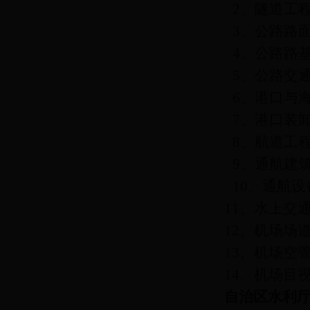
2
、隧道工
3
、公路路
4
、公路路
5
、公路交
6
、港口与
7
、港口装
8
、航道工
9
、通航建
10
、通航设
11
、水上交
12
、机场场
13
、机场空
14
、机场目
自治区水利