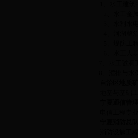
1
、水工建筑
2
、水工金
3
、水利水
4
、河湖整
5
、堤防工
6
、水工大
7
、水工隧洞
8
、灌排与水
自治区地质
地基与基础
宁夏通信管
电信工程专
宁夏消防总
消防设施工