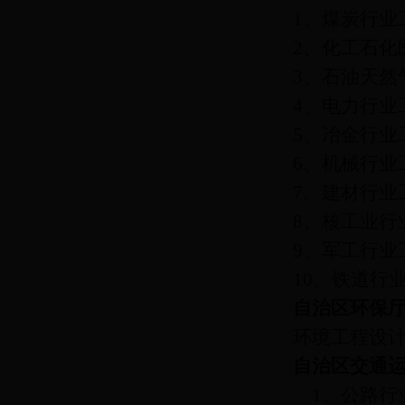
1
、煤炭行业
2
、化工石化
3
、石油天然
4
、电力行业
5
、冶金行业
6
、机械行业
7
、建材行业
8
、核工业行
9
、军工行业
10
、铁道行
自治区环保
环境工程设
自治区交通
1
、公路行