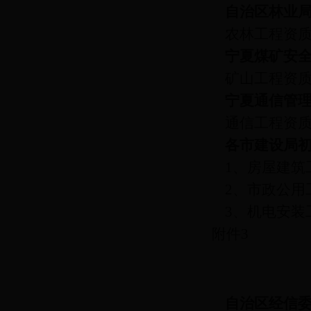
自治区林业
农林工程资
宁夏煤矿安
矿山工程资
宁夏通信管
通信工程资
各市建设局
1
、房屋建筑
2
、市政公用
3
、机电安装
附件
3
自治区经信