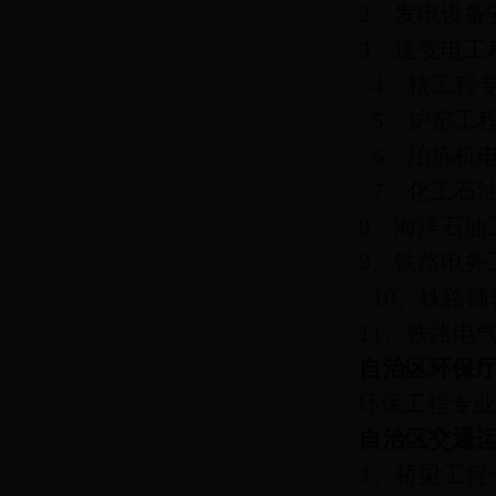
2
、发电设备
3
、送变电工
4
、核工程
5
、炉窑工
6
、冶炼机
7
、化工石
8
、海洋石油
9
、铁路电务
10
、铁路铺
11
、铁路电
自治区环保
环保工程专业
自治区交通
1
、桥梁工程