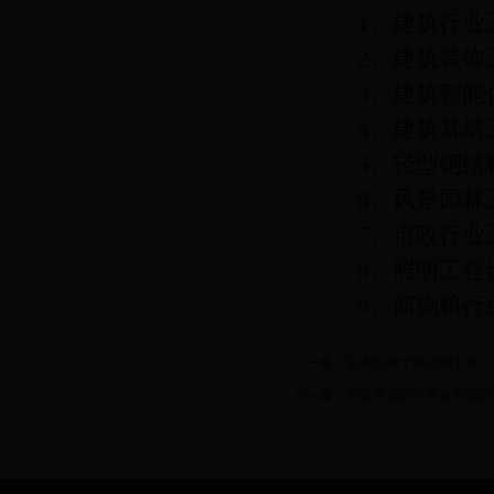
1
、建筑行业
2
、建筑装饰
3
、建筑智能
4
、建筑幕墙
5
、轻型钢结
6
、风景园林
7
、市政行业
8
、照明工程
9
、商物粮行
上一条：
国务院关于取消和下放一
下一条：
申请资质证书变更所需提