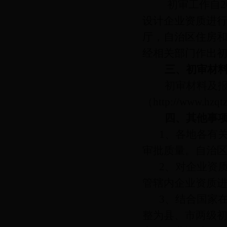
初审工作自
2
设计企业资质进
厅，自治区住房
经相关部门作出
三、初审材
初审材料及
（
http://www.hzqt
四、其他事
1
、各地各有
审批质量。自治
2
、对企业资
管辖内企业资质
3
、结合国家
整为县、市两级