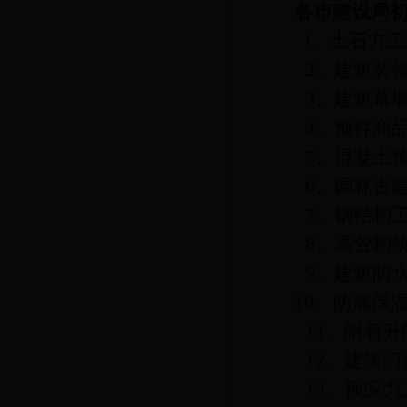
各市建设局
l
、土石方工
2
、建筑装
3
、建筑幕
4
、预拌商
5
、混凝土
6
、园林古
7
、钢结构
8
、高耸构
9
、建筑防
10
、防腐保
11
、附着升
12
、建筑门
13
、预应力