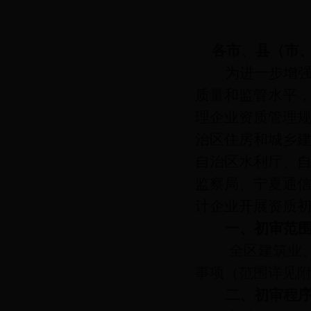
各市、县（市
为进一步增
质量和监管水平
理企业资质管理
治区住房和城乡
自治区水利厅、
监察局、宁夏通
计企业开展资质
一、初审范
全区建筑业
事项（范围详见
二、初审程