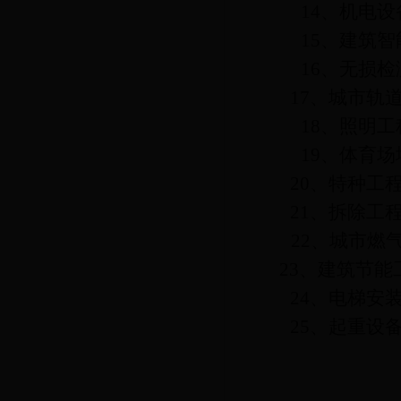
14
、机电设
15
、建筑智
16
、无损检
17
、城市轨
18
、照明工
19
、体育场
20
、特种工
21
、拆除工
22
、城市燃
23
、建筑节能
24
、电梯安
25
、起重设