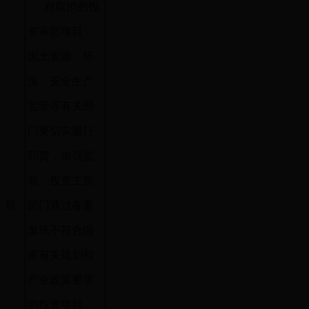
对取消的投
资审批项目，
国土资源、环
保、安全生产
监管等有关部
门要切实履行
职责，加强监
管，投资主管
取
部门通过备案
消
发现不符合国
家有关规划和
产业政策要求
的投资项目，