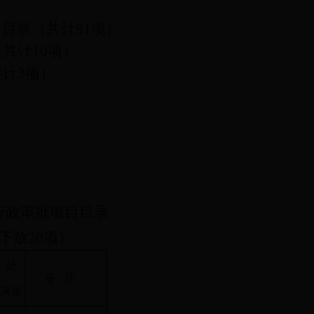
。
目目录（共计
91
项）
（共计
10
项）
共计
3
项）
行政审批项目目录
下放
20
项）
处
备
注
理决定