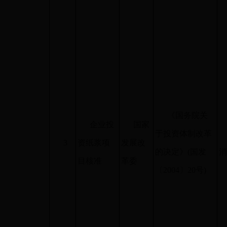
《国务院关
企业投
国家
于投资体制改革
3
资纸浆项
发展改
的决定》
(
国发
目核准
革委
〔
2004
〕
20
号
)