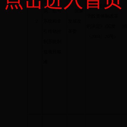
道交通车
《国务院关
辆、信号
国家
于投资体制改革
2
系统和牵
发展改
的决定》
(
国发
引传动控
革委
〔
2004
〕
20
号
)
制系统制
造项目核
准