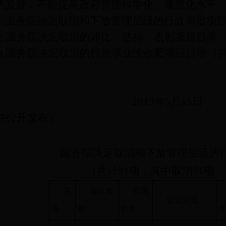
的监督，不断提高政府管理科学化、规范化水平
1.
国务院决定取消和下放管理层级的行政审批项
2.
国务院决定取消的评比、达标、表彰项目目录
3.
国务院决定取消的行政事业性收费项目目录（
2013
年5
月15
日
件公开发布）
国务院决定取消和下放管理层级的
（共计
91
项，其中取消
71
项、
序
项目名
实施
设定依据
号
称
机关