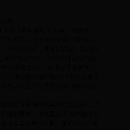
属机构：
机构改革和职能转变方案》明确提
动审批事项，减少资质资格许可和认
目。经研究论证，国务院决定，取消和
政审批项目
71
项，下放管理层级行政
业性收费项目
3
项；取消或下放管理层
另有
16
项拟取消或下放的行政审批项目
人民代表大会常务委员会修订相关法律
审批项目等事项的落实和衔接工作，切
府职能的要求，继续坚定不移推进行政
。要健全监督制约机制，加强对行政审