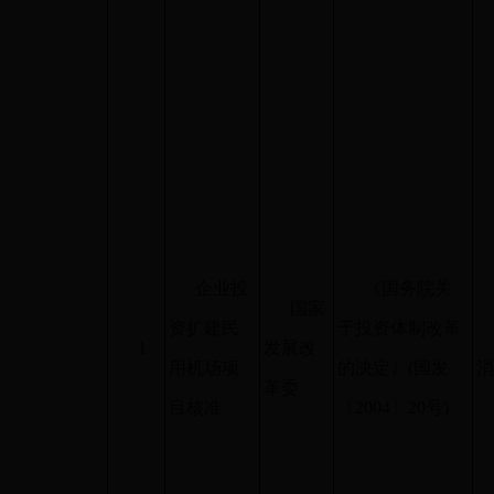
企业投
《国务院关
国家
资扩建民
于投资体制改革
1
发展改
用机场项
的决定》
(
国发
革委
目核准
〔
2004
〕
20
号
)