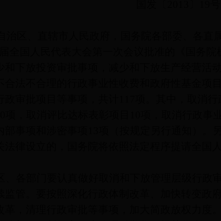
国发〔
2013
〕
19
号
自治区、直辖市人民政府，国务院各部委、各直
届全国人民代表大会第一次会议批准的《国务院
少和下放投资审批事项，减少和下放生产经营活
不合法不合理的行政事业性收费和政府性基金项
行政审批项目等事项，共计
117
项。其中，取消行
0
项，取消评比达标表彰项目
10
项，取消行政事
内部事项和涉密事项
13
项（按规定另行通知）。
关法律设立的，国务院将依照法定程序提请全国
区、各部门要认真做好取消和下放管理层级行政
续监管。要按照深化行政体制改革、加快转变政
改革，清理行政审批等事项，加大简政放权力度