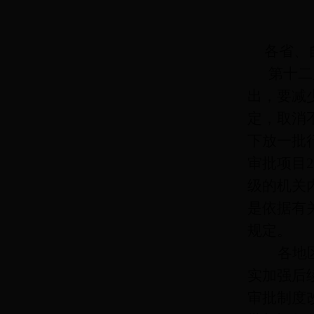
各省、
第十二
出，要减
定，取消
下放一批
审批项目
2
级的机关
是依据有
规定。
各地
实加强后
审批制度