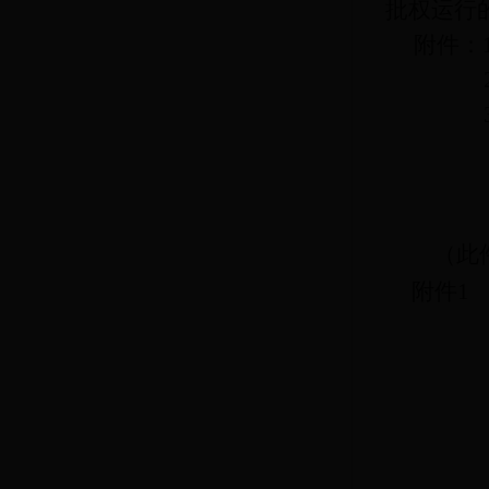
批权运行
附件：
（此
附件
1