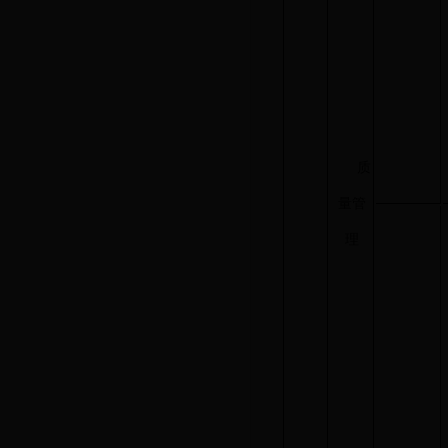
质
量管
理