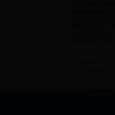
克强总理在全国
领域监督执纪问
化改革领导小组第
把握正确方向，
会任务落实台账
还就近期工作进
上一条：
规划编研中心召开会议传
下一条：
我中心编制的杨坪村美丽
网站主办单位：b
I