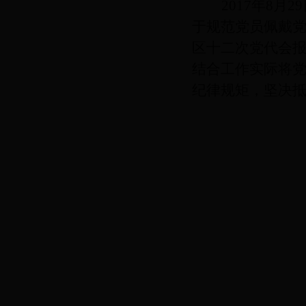
2017
年8月
于规范党员佩戴
区十二次党代会
结合工作实际将
纪律规矩，坚决抵