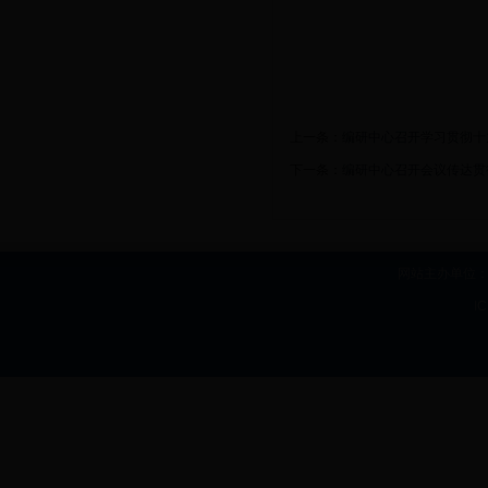
上一条：
编研中心召开学习贯彻十
下一条：
编研中心召开会议传达贯
网站主办单位：b
I