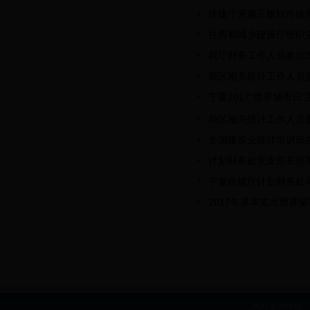
住建厅开展正版软件使
住房和城乡建设厅组织召
我厅财务工作人员参加2
我区相关统计工作人员参
宁夏2017“世界城市日
我区相关统计工作人员参
全国建筑业统计培训班
计划财务处党支部开展
宁夏住建厅计划财务处
2017年基本支出预算
网站主办单位：b