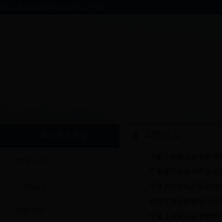
你好，欢迎进入bt365软件下载门户网站！
工作动态
人事与机关党委
宁夏工程建设标准管理
职能介绍
宁夏建筑科技与产业化
工作动态
宁夏质安总站开展节前
住建厅规划勘察设计处党
政策文件
宁夏工程建设标准管理