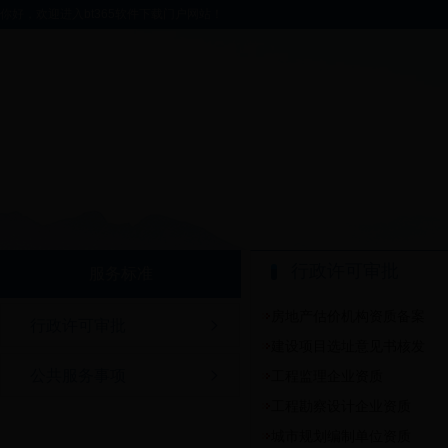
你好，欢迎进入bt365软件下载门户网站！
行政许可审批
服务标准
房地产估价机构资质备案
行政许可审批
建设项目选址意见书核发
公共服务事项
工程监理企业资质
工程勘察设计企业资质
城市规划编制单位资质