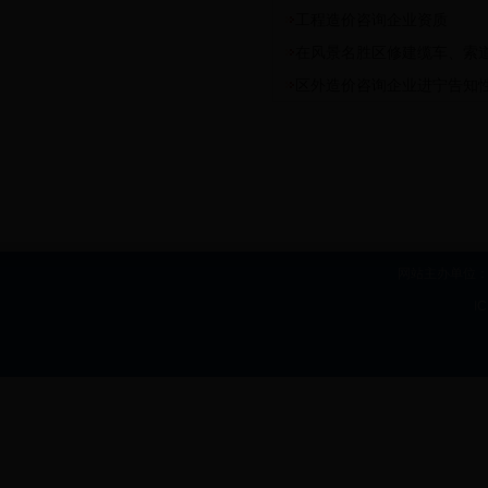
工程造价咨询企业资质
在风景名胜区修建缆车、索
区外造价咨询企业进宁告知
网站主办单位：b
I