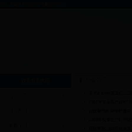
你好，欢迎进入bt365软件下载门户网站！
公告公示
政务服务大厅
关于2018年第五批二
公告公示
2018年安全生产许可
服务标准
行政审批2018年核准
2018年安全生产许可
资料下载
行政审批2018年核准