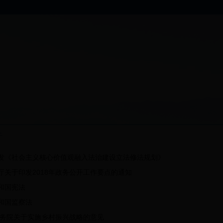
件
发《社会主义核心价值观融入法治建设立法修法规划》
厅关于印发2018年政务公开工作要点的通知
和国宪法
和国监察法
国务院关于实施乡村振兴战略的意见