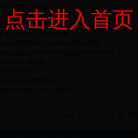
于深化党和国家机构改革的决定
点击进入首页
公厅 国务院办公厅印发《关于推进城市安全发展的意见》
厅关于加强电梯质量安全工作的意见
发《农村人居环境整治三年行动方案》
厅关于印发保障农民工工资支付工作考核办法的通知
厅关于推进重大建设项目批准和实施领域政府信息公开的意见
修改部分行政法规的决定
房预售管理办法》
取消一批行政许可事项的决定
国务院关于开展质量提升行动的指导意见
共78条 1/6
首页
上页
下页
尾页
站主办单位：bt365软件下载 地址：银川市文化西街69号 联系方式：0951-50142