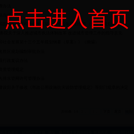
理办法
点击进入首页
法办法
和国国民经济和社会发展第十三个五年规划纲要（十三五规划纲要）
国务院关于深入推进城市执法体制改革 改进城市管理工作的指导意见
和社会发展第十三个五年规划纲要（草案）》（摘编）
名胜区规划编制审批办法
设行政复议办法
资质管理规定
入排水管网许可管理办法
建设部关于修改《市政公用设施抗灾设防管理规定》等部门规章的决定
共60条 1/4
首页
上页
下页
尾页
站主办单位：bt365软件下载 地址：银川市文化西街69号 联系方式：0951-50142