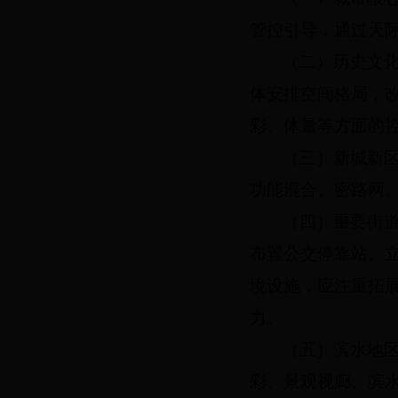
管控引导，通过天
（二）历史文
体安排空间格局，
彩、体量等方面的
（三）新城新
功能混合、密路网
（四）重要街
布置公交停靠站、
境设施，应注重拓
力。
（五）滨水地
彩、景观视廊、滨