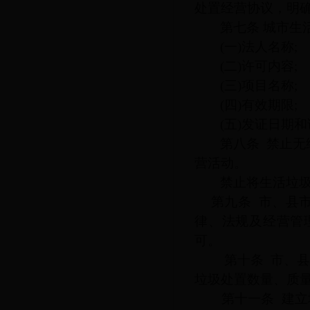
处置经营协议，明
第七条
城市生
(一)法人名称;
(二)许可内容;
(三)项目名称;
(四)有效期限;
(五)发证日期
第八条
禁止无
营活动。
禁止将生活垃
第九条
市、县
律、法规及经营管
可。
第十条
市、县
垃圾处置数量、质
第十一条
建立