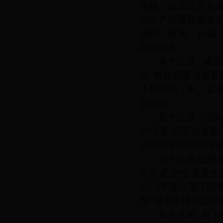
运输、处置经营企
的生产经营和服务
清扫、收集、运输
社会公布。
第十二条
“城
证”有效期届满需要
予延续的，市、县
营协议。
第十三条
已取
许可证”的企业名称
请办理相关信息变
第十四条
已取
许可证”的企业发生
部门申请办理注销
理“城市生活垃圾经
第十五条
有下