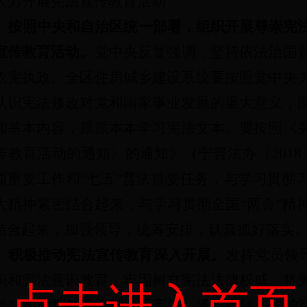
大力开展宪法宣传教育活动
）按照中央和自治区统一部署，组织开展尊崇宪
宣传教育活动。
党中央反复强调，坚持依法治国
依宪执政。全区住房城乡建设系统要按照党中央
认识宪法修改对党和国家事业发展的重大意义，
和基本内容，原原本本学习宪法文本。要按照《
传教育活动的通知〉的通知》（宁普法办〔201
项重要工作和“七五”普法首要任务，与学习贯彻
大精神紧密结合起来，与学习贯彻全国“两会”精
结合起来，加强领导，统筹安排，认真抓好落实
）积极推动宪法宣传教育深入开展。
发挥党员领
识和宪法意识教育，牢固树立宪法法律权威。将
点击进入首页
激励和教育领导干部忠于宪法、遵守宪法、维护宪