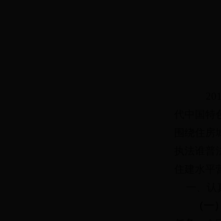
2
代中国特
围绕住房
执法谁普
住建水平
一、认
（一）