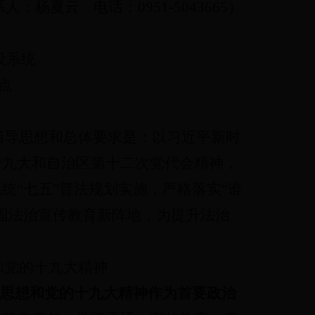
：杨夏云 电话：0951-5043665）
设系统
点
指导思想和总体要求是：
以习近平新时
十九大和自治区第十二次党代会精神，
统“七五”普法规划实施，严格落实“谁
固法治宣传教育新阵地，为提升法治
和党的十九大精神
思想和党的十九大精神作为首要政治