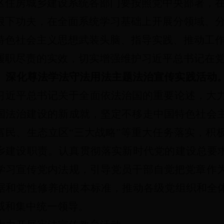
区住房城乡建设系统各部门要按照党中央部署，
狠下功夫，在全面系统学习基础上开展分领域、
特色社会主义思想武装头脑、指导实践、推动工
履职尽责的实效，切实增强维护习近平总书记在
）深化尊法学法守法用法主题法治宣传实践活动
习近平总书记关于全面依法治国的重要论述，大力
国法治建设的新成就，坚定不移走中国特色社会
富民、生态立区“三大战略”等重大任务落实，积
乡建设职责。认真贯彻落实新时代党的建设总要求
学习宣传党内法规，引导党员干部自觉把党章作
据和党性修养的根本标准，推动各级党组织和全体
威和集中统一领导。