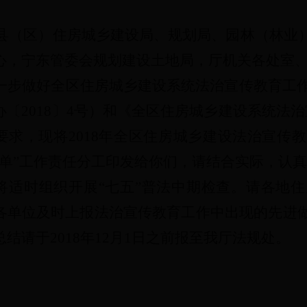
县（区）住房城乡建设局、规划局、园林（林业
心，宁东管委会规划建设土地局，厅机关各处室
一步做好全区住房城乡建设系统法治宣传教育工作
〔2018〕4号）和《全区住房城乡建设系统法治宣
要求，现将2018年全区住房城乡建设法治宣传
清单”工作责任分工印发给你们，请结合实际，认
将适时组织开展“七五”普法中期检查。请各地
各单位及时上报法治宣传教育工作中出现的先进
结请于2018年12月1日之前报至我厅法规处。