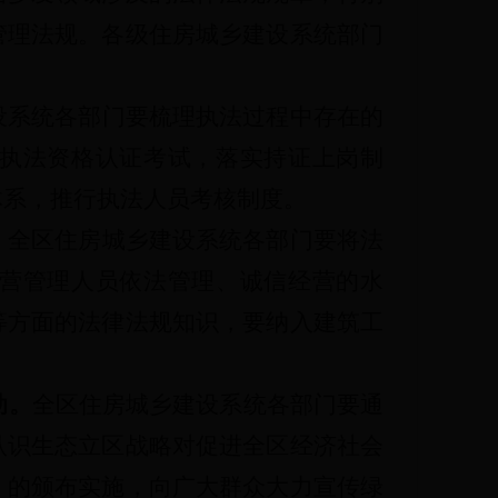
管理法规。各级住房城乡建设系统部门
设系统各部门要梳理执法过程中存在的
执法资格认证考试，落实持证上岗制
标体系，推行执法人员考核制度。
。
全区住房城乡建设系统各部门要将法
营管理人员依法管理、诚信经营的水
等方面的法律法规知识，要纳入建筑工
动。
全区住房城乡建设系统各部门要通
认识生态立区战略对促进全区经济社会
》的颁布实施，向广大群众大力宣传绿