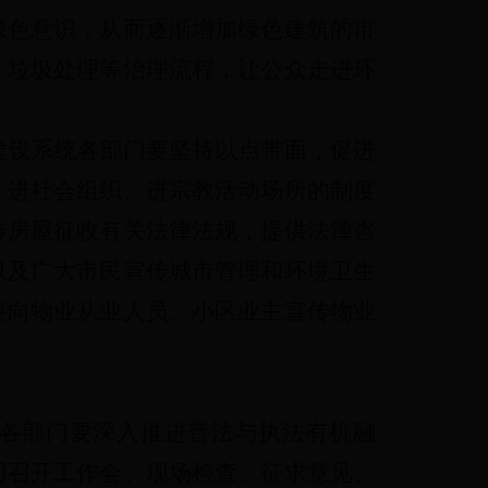
绿色意识，从而逐渐增加绿色建筑的市
、垃圾处理等治理流程，让公众走进环
建设系统各部门要坚持以点带面，促进
、进社会组织、进宗教活动场所的制度
传房屋征收有关法律法规，提供法律咨
以及广大市民宣传城市管理和环境卫生
要向物业从业人员、小区业主宣传物业
各部门要深入推进普法与执法有机融
用召开工作会、现场检查、征求意见、