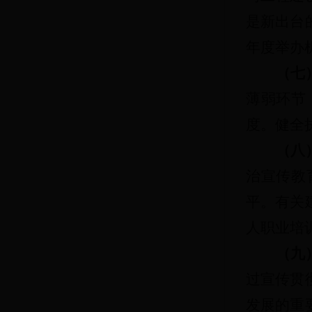
是新出台
年度举办
（七
薄弱环节
度。健全
（八
治宣传教
平。有关
人职业培
（九
过宣传贯
发展的重