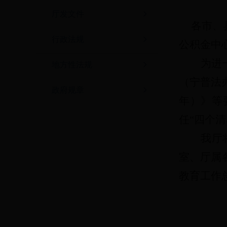
厅发文件
各市、
行政法规
公积金中
为进
地方性法规
（宁普法办
政府规章
年）》等
任“四个
我厅
室、厅属
教育工作总