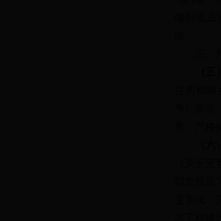
做到宪法
络。
三、
（五
住房和城
号）要求
查，严格
（六
《关于完
职责规定
度测试，
习工程建