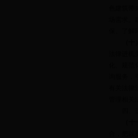
色建筑带
场需求。
保、了解
（十
法律进机
化、规范
询服务，
有关法律
管理相关
四、
（十
合，把以