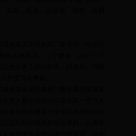
、车站、机场，进基地、场馆，进网
房城乡建设系统各部门要按照《自治区
的实施意见》（宁建发〔2017〕17
与其他业务工作同部署、同落实、同检
纳入年度综合考核。
房城乡建设系统各部门要全面贯彻落实
要负责人履行推进法治建设第一责任人
治讲座制度和领导干部宪法法律知识年
民法总则和环境保护法等课程。认真学
盾多发领域涉及的法律法规规章，特别