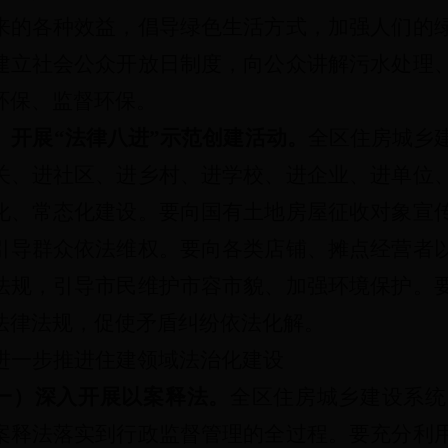
来的各种效益，倡导绿色生活方式，加强人们的
建立社会公众开放日制度，向公众讲解污水处理
环保、监督环保。
）开展“法律八进”示范创建活动。
全区住房城乡
关、进社区、进乡村、进学校、进企业、进单位
化、常态化建设。要向国有土地房屋征收对象宣
引导群众依法维权。要向各类店铺、摊点经营者
法规，引导市民维护市容市貌、加强环境保护。
法律法规，促使矛盾纠纷依法化解。
进一步推进住建领域法治化建设
一）深入开展以案释法。
全区住房城乡建设系统
案释法落实到行政监督管理的全过程。要充分利