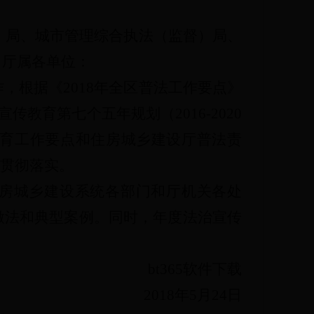
）局、城市管理综合执法（监督）局、
、厅属各单位：
，根据《2018年全区普法工作要点》
传教育第七个五年规划（2016-2020
教育工作要点和住房城乡建设厅普法责
真贯彻落实。
住房城乡建设系统各部门和厅机关各处
做法和典型案例。同时，年度法治宣传
bt365软件下载
2018年5月24日