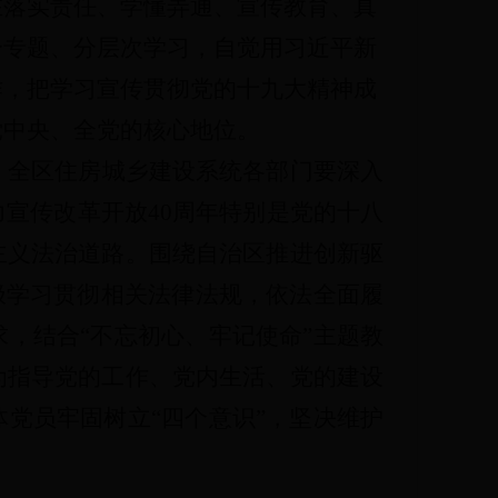
在落实责任、学懂弄通、宣传教育、真
分专题、分层次学习，自觉用习近平新
作，把学习宣传贯彻党的十九大精神成
党中央、全党的核心地位。
。
全区住房城乡建设系统各部门要深入
宣传改革开放40周年特别是党的十八
主义法治道路。围绕自治区推进创新驱
极学习贯彻相关法律法规，依法全面履
，结合“不忘初心、牢记使命”主题教
为指导党的工作、党内生活、党的建设
党员牢固树立“四个意识”，坚决维护