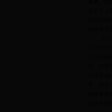
任务。
全
抓实干上
时代中国
效转化为
（二
学习宣传
大以来我
动、脱贫
行住房城
育，深入
的根本依
党中央权