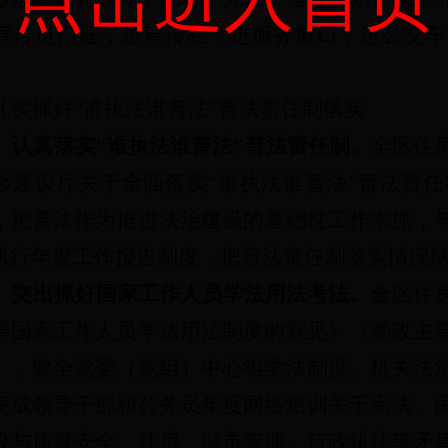
宣传进门庭，进宣传栏，进服务窗口，进公交车
扎实抓好“谁执法谁普法”普法责任制落实
）认真落实“谁执法谁普法”普法责任制。
全区住
乡建设厅关于全面落实“谁执法谁普法”普法责任制
，把普法作为推进法治建设的基础性工作来抓，
执行年度工作报告制度，把普法责任制落实情况
）突出抓好国家工作人员学法用法
考法
。
全区住
善国家工作人员学法用法制度的意见》《党政主
》，健全党委（党组）中心组学法制度、机关法
完成领导干部和公务员年度网络培训关于宪法、
设与质量安全、住房、城市管理、行政执法等矛