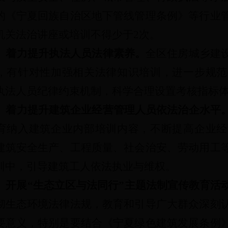
的《宁夏回族自治区地下管线管理条例》等行业
机关法治讲座或培训不得少于2次。
）着力提升执法人员法律素养。
全区住房城乡建
，有针对性加强相关法律知识培训，进一步规范
执法人员纪律约束机制，科学合理设置考核指
）着力提升建筑企业经营管理人员依法治企水平
育纳入建筑企业内部培训内容，不断提高企业经
建筑安全生产、工程质量、社会治安、劳动用工
训中，引导建筑工人依法执业与维权。
）开展“生态立区与法同行”主题法制宣传教育活
彻生态环境法律法规，教育和引导广大群众深刻
要意义，特别是要结合《宁夏绿色建筑发展条例