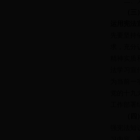
二、
（三
运用宪法
先要坚持
求，充分
精神实质
法学习宣
为当前一
党的十九
工作部署
（四
强宪法知
习内容，