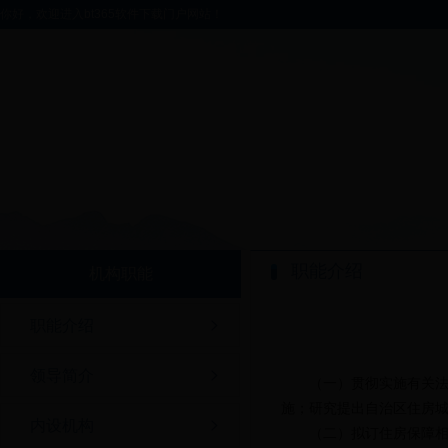
你好，欢迎进入bt365软件下载门户网站！
职能介绍
机构职能
职能介绍
领导简介
（一）贯彻实施有关
施；研究提出自治区住房
内设机构
（二）拟订住房保障