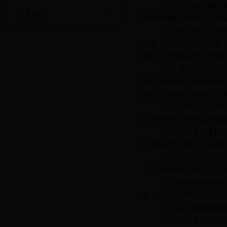
（三）依法组织编制
厅属单位
镇村发展建设规划；指导
（四）组织制定工程
管理；拟订公共服务设施
度；指导监督各类工程建
（五）承担规范房地
施；指导城镇土地使用权
国有土地房屋征收的规章
（六）编制住房保障
居工程资金安排并监督实
（七）监督管理建筑
行勘察设计、施工、建设
（八）承担建筑工程
工程质量安全监督管理工
（九）指导城市市政
施；组织协调国家级、自
（十）拟订村镇建设
（十一）负责建设科