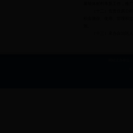
屋墙体材料革新工作，推
（十二）负责住房公
积金缴存、使用、管理和
施。
（十三）承办自治区
网站主办单位：b
I