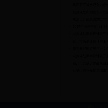
我厅召开城乡规划勘察
城乡规划和勘察设计处
规划设计处总结2017
2017年前三季度（1
城乡规划勘察设计处开
银川市历史建筑挂牌工
我区开展国家级历史文
城乡规划勘察设计处开
银川市完成历史建筑普
石嘴山市积极推进城市“
网站主办单位：b