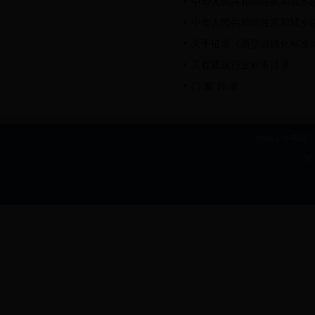
中华人民共和国住房和城乡
中华人民共和国住房和城乡
关于征求《新型城镇化标准
工程建设行业标准目录
门 窗 目 录
网站主办单位：b
I
住建厅工程建设标准管理中心