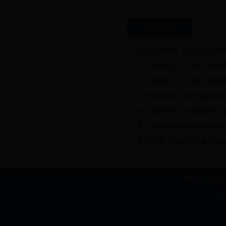
政策文件
自治区住建厅组织开展住房
自治区财政厅 自治区住房和
关于推荐第二批宁夏工程建
关于推荐第二批宁夏工程建
关于批准发布《绿色建筑设
关于批准发布《短螺旋挤土
关于转发住房城乡建设部办公
关于印发《加强宁夏建设领
网站主办单位：b
I
自治区住建厅组织2017年科