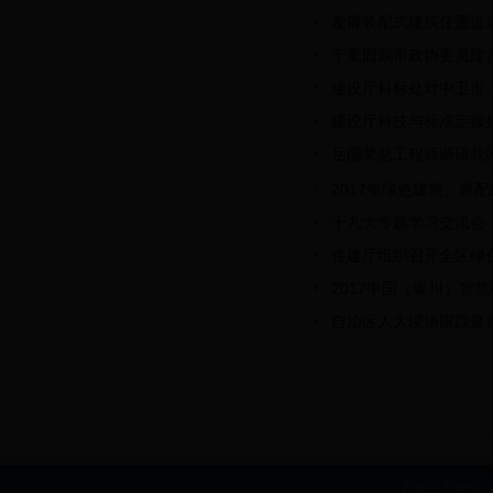
发展装配式建筑任重道
宁夏固原市政协委员建
建设厅科标处对中卫市
建设厅科技与标准定额
岳国荣总工程师调研我
2017年绿色建筑、
十九大专题学习交流会
住建厅组织召开全区绿
2017中国（银川）智
自治区人大现场跟踪督办
网站主办单位：b