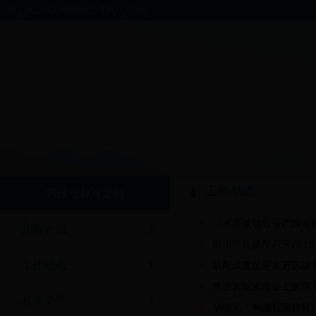
你好，欢迎进入bt365软件下载门户网站！
工作动态
科技与标准定额
《水泥玻璃行业产能置
职能介绍
自治区住建厅召开201
工作动态
装配式建筑迎来万亿级
推进装配式混凝土建筑不
政策文件
胡曙光：构建我国建材