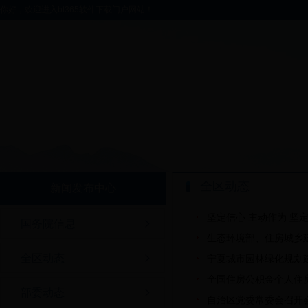
你好，欢迎进入bt365软件下载门户网站！
全区动态
新闻发布中心
坚定信心 主动作为 坚
国务院信息
生态环境部、住房城乡
全区动态
宁夏城市园林绿化规划
全国住房公积金个人住
部委动态
自治区党委常委会召开