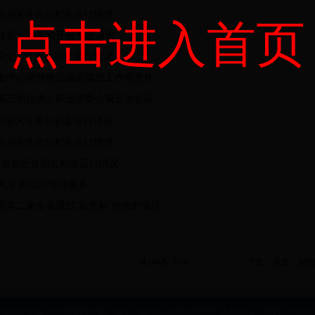
月份全区住房公积金运行情况
点击进入首页
住房难题扎实开展专题调研
月份全区住房公积金运行情况
金中心坚持整治骗提骗贷工作常态化
第三届住房公积金管委会第五次会议
月份全区住房公积金运行情况
月份全区住房公积金运行情况
2月份全区住房公积金运行情况
风采 岗位演练强服务
国第二家全省通过“双贯标"验收的省区
共146条 1/10
首页
上页
下页
尾页
站主办单位：bt365软件下载 地址：银川市文化西街69号 联系方式：0951-50142