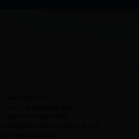
月份全区住房公积金运行情况
积金2017年年度报告披露工作圆满完成
房公积金管理中心简化业务办理要件
房公积金政策调整 二套房首付上调至40%，明起执行
调整部分住房公积金使用政策