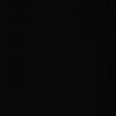
《指南》每
依申请公开
（http://www.hz
一、政府信息
重点领域公开
（一）主动公
政策解读
根据工作实际
1、
机
两个清单
2、
人
3、
工
财务公开
4、
法
5、
规
会议公开
6、
规
7、
财
政民互动
8、
统
9、
行
10、
行
11、
行