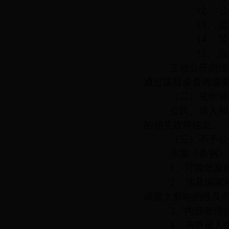
12、
公
13、
监
14、
监
15、
应
主动公开的信息
通过该目录查询需
（二）依申请公
公民、法人和其
的相关政府信息。
（三）不予公开
依据《条例》等
1、可能危及国
2、涉及国家秘
成重大影响的涉及
3、内部管理信
4、与申请人生