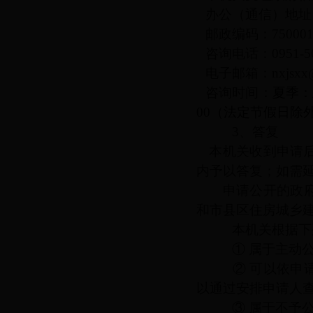
办公（通信）地址
邮政编码：75000
咨询电话：0951-50
电子邮箱：nxjsxx
咨询时间：
夏季：上
00（法定节假日除
3、答复
本机关收到申请
内予以答复；如需
申请公开的政府
和市县区住房城乡
本机关根据下列
① 属于主动公
② 可以依申请
以通过安排申请人
③ 属于不予公