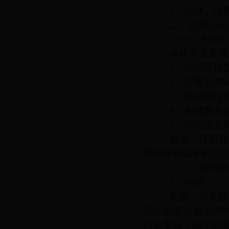
5、法律、法规
二、信息公开
（一）主动公
本机关主要通过
1、自治区住房
2、宁夏住房城
3、自治区住房
4、新闻发布会
5、自治区主要
其中，住房和城
查询和获取本机关
（二）依申请
1、申请
公民、法人和其
设厅政府信息公开
口头提出，由本机