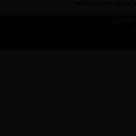
附件【
自治区住房和城乡建设厅政府信
网站主办单位：b
I