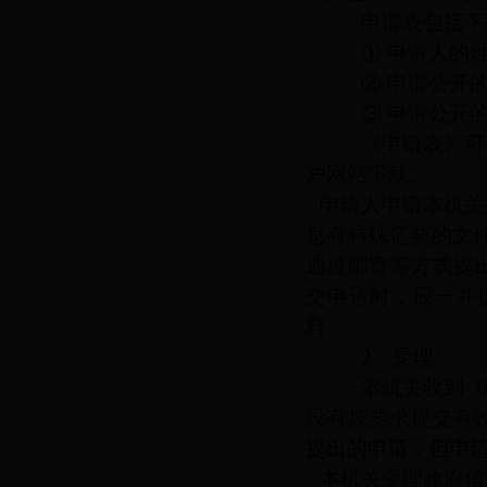
申请表包括下
① 申请人的姓
② 申请公开的
③ 申请公开的
《申请表》可以
户网站下载。
申请人申请本机关
息有特殊需要的文
通过邮寄等方式提
交申请时，应一并
料。
2、受理
本机关收到《申
没有按要求提交有
提出的申请，但申
本机关受理政府信